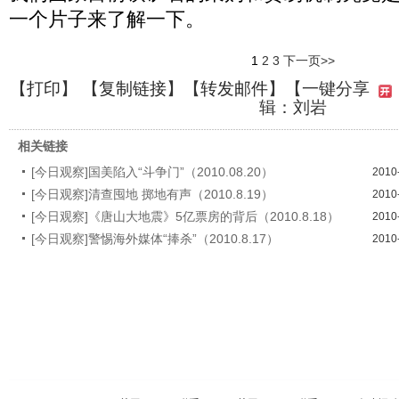
一个片子来了解一下。
1
2
3
下一页>>
【
打印
】 【
复制链接
】【
转发邮件
】
【一键分享
辑：刘岩
相关链接
[今日观察]国美陷入“斗争门”（2010.08.20）
2010
[今日观察]清查囤地 掷地有声（2010.8.19）
2010
[今日观察]《唐山大地震》5亿票房的背后（2010.8.18）
2010
[今日观察]警惕海外媒体“捧杀”（2010.8.17）
2010