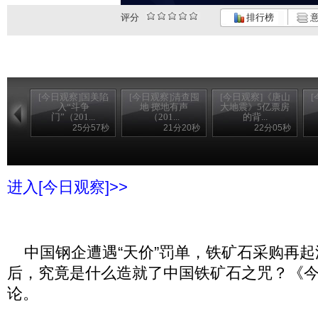
评分
排行榜
意
[今日观察]国美陷
[今日观察]清查囤
[今日观察]《唐山
入“斗争
地 掷地有声
大地震》5亿票房
门”（201...
（201...
的背...
25分57秒
21分20秒
22分05秒
进入[今日观察]>>
中国钢企遭遇“天价”罚单，铁矿石采购再起
后，究竟是什么造就了中国铁矿石之咒？《
论。