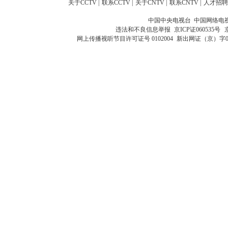
关于CCTV
|
联系CCTV
|
关于CNTV
|
联系CNTV
|
人才招聘
中国中央电视台 中国网络电
违法和不良信息举报
京ICP证060535号
网上传播视听节目许可证号 0102004
新出网证（京）字0