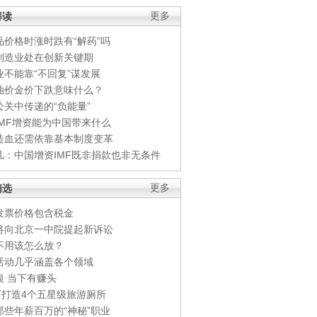
解读
更多
品价格时涨时跌有“解药”吗
制造业处在创新关键期
业不能靠“不回复”谋发展
油价金价下跌意味什么？
公关中传递的“负能量”
IMF增资能为中国带来什么
造血还需依靠基本制度变革
凡：中国增资IMF既非捐款也非无条件
精选
更多
发票价格包含税金
将向北京一中院提起新诉讼
不用该怎么放？
活动几乎涵盖各个领域
银 当下有赚头
0万打造4个五星级旅游厕所
那些年薪百万的“神秘”职业