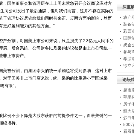
，国美董事会和管理层在上上周末紧急召开会议商议应对方
深度
先生向公司发出了最后通牒，但对我们而言，这并不存在实际的
农产
若干管理协议尽管给我们同时带来正、反两方面的影响，然而
装备
有更好盈利能力的其他方面。”
彩票
国际
分割，对国美上市公司来说，只是损失了2.3亿元人民币的
奶企
理层、后台系统、公司财务以及采购协议都是由上市公司统一
参与
些非上市资产。
希腊
徐立
美被分割，由集团牵头的统一采购也将受到影响，这对上市
，对于国美非上市门店来说，统一采购的比重远小于区域采
论坛
响有限”。
超市
苹果
房子
航天
比例不会下降是大股东获胜的前提条件之一，而最关键的一
炒白
继续增持。
50
看看