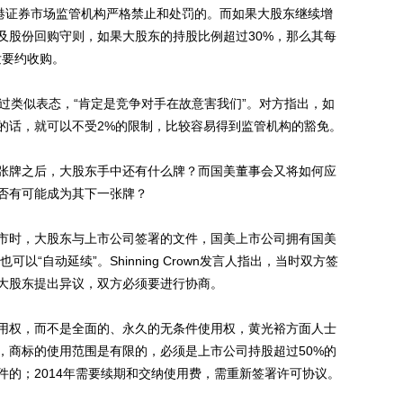
香港证券市场监管机构严格禁止和处罚的。而如果大股东继续增
及股份回购守则，如果大股东的持股比例超过30%，那么其每
发要约收购。
股东作过类似表态，“肯定是竞争对手在故意害我们”。对方指出，如
的话，就可以不受2%的限制，比较容易得到监管机构的豁免。
牌之后，大股东手中还有什么牌？而国美董事会又将如何应
否有可能成为其下一张牌？
时，大股东与上市公司签署的文件，国美上市公司拥有国美
以“自动延续”。Shinning Crown发言人指出，当时双方签
大股东提出异议，双方必须要进行协商。
权，而不是全面的、永久的无条件使用权，黄光裕方面人士
，商标的使用范围是有限的，必须是上市公司持股超过50%的
件的；2014年需要续期和交纳使用费，需重新签署许可协议。