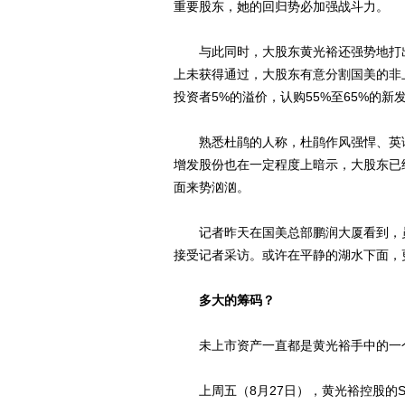
重要股东，她的回归势必加强战斗力。
与此同时，大股东黄光裕还强势地打出
上未获得通过，大股东有意分割国美的非
投资者5%的溢价，认购55%至65%的新
熟悉杜鹃的人称，杜鹃作风强悍、英语
增发股份也在一定程度上暗示，大股东已
面来势汹汹。
记者昨天在国美总部鹏润大厦看到，员
接受记者采访。或许在平静的湖水下面，
多大的筹码？
未上市资产一直都是黄光裕手中的一个
上周五（8月27日），黄光裕控股的Shi