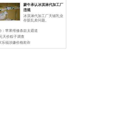
蒙牛承认冰淇淋代加工厂
违规
冰淇淋代加工厂天辅乳业
存脏乱差问题。
协：苹果维修条款太霸道
0元天价粽子调查
家乐福涉嫌价格欺诈