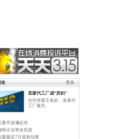
调查
更多
宜家代工厂成“弃妇”
合作存霸王条款，多家代
工厂被关。
宝案件波澜起伏
咖啡企业资金告急
吉案最迟7月底有结果