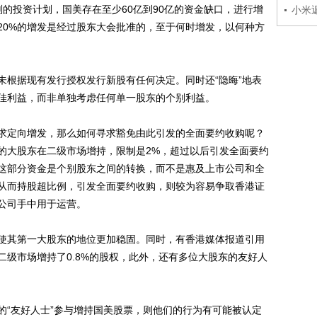
投资计划，国美存在至少60亿到90亿的资金缺口，进行增
小米
20%的增发是经过股东大会批准的，至于何时增发，以何种方
根据现有发行授权发行新股有任何决定。同时还“隐晦”地表
佳利益，而非单独考虑任何单一股东的个别利益。
定向增发，那么如何寻求豁免由此引发的全面要约收购呢？
%的大股东在二级市场增持，限制是2%，超过以后引发全面要约
这部分资金是个别股东之间的转换，而不是惠及上市公司和全
从而持股超比例，引发全面要约收购，则较为容易争取香港证
公司手中用于运营。
其第一大股东的地位更加稳固。同时，有香港媒体报道引用
二级市场增持了0.8%的股权，此外，还有多位大股东的友好人
“友好人士”参与增持国美股票，则他们的行为有可能被认定