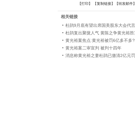
【
打印
】 【
复制链接
】【
转发邮件
相关链接
杜鹃9月底有望出席国美股东大会代言
杜鹃复出聚拢人气 黄陈之争黄光裕胜
黄光裕案焦点:黄光裕被罚6亿多不多
黄光裕案二审宣判 被判十四年
消息称黄光裕之妻杜鹃已缴清2亿元