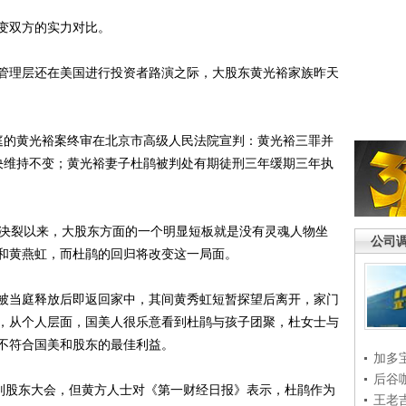
变双方的实力对比。
理层还在美国进行投资者路演之际，大股东黄光裕家族昨天
的黄光裕案终审在北京市高级人民法院宣判：黄光裕三罪并
决维持不变；黄光裕妻子杜鹃被判处有期徒刑三年缓期三年执
决裂以来，大股东方面的一个明显短板就是没有灵魂人物坐
公司
和黄燕虹，而杜鹃的回归将改变这一局面。
当庭释放后即返回家中，其间黄秀虹短暂探望后离开，家门
，从个人层面，国美人很乐意看到杜鹃与孩子团聚，杜女士与
不符合国美和股东的最佳利益。
加多
后谷
别股东大会，但黄方人士对《第一财经日报》表示，杜鹃作为
王老