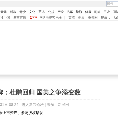
音乐
科教
青少
文化
艺术
公益
产经
汽车
旅游
健康
时尚
三农
商
直播中国
赛事直播
网络电视客户端
|
高清
电影
电视剧
纪录片
动
牌：杜鹃回归 国美之争添变数
日 08:24 |
进入复兴论坛
| 来源：新民网
上市资产、参与股权增发