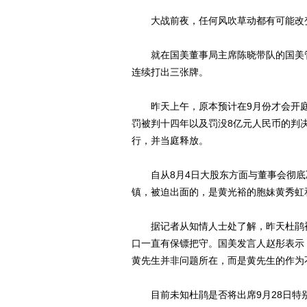
大战前夜，任何风吹草动都有可能改
就在国美董事局主席陈晓带队的国美管
连续打出三张牌。
昨天上午，原本预计在9月份才会开庭
罚被判十四年以及罚没8亿元人民币的判
行，并当庭释放。
自从8月4日大股东方面与董事会彻底
镇，被迫出面的，是黄光裕的胞妹黄秀虹
据记者从知情人士处了解，昨天杜鹃被
口一直有保镖把守。国美发言人赵彤表示
黄先生并非问题所在，而是黄先生的作为
目前未知杜鹃是否将出席9月28日特