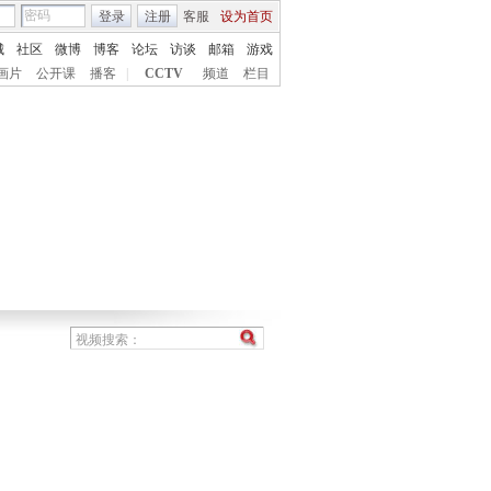
登录
注册
客服
设为首页
城
社区
微博
博客
论坛
访谈
邮箱
游戏
画片
公开课
播客
|
CCTV
频道
栏目