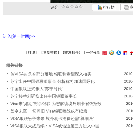
评分
排行榜
意
进入[第一时间]>>
【
打印
】 【
复制链接
】【
转发邮件
】
【一键分享
相关链接
传VISA封杀令部分落地 银联称希望深入核实
2010
苏宁出任中国银联董事长 分析称将加速国际化
2010
中国银联正式步入“苏宁时代”
2010
苏宁接替刘廷焕出任中国银联董事长
2010
Visa未“如期”封杀银联 为您解读境外刷卡省钱招数
201
禁令未至 一切照旧 Visa银联暗战或有续篇
201
VISA银联纷争未果 境外刷卡消费还需“算细账”
201
VISA银联大战后续：VISA或借道第三方进入中国
201