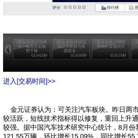
评分
排行榜
意
[晨会连线]沪深两
[晨会连线]中国宏
[晨会连线]消费旺
市小幅高开后顺
观经济数据与美
季钢价震荡回升
势下探
国就业...
01分02秒
01分06秒
02分16秒
进入[交易时间]>>
金元证券认为：可关注汽车板块。昨日两市
较活跃，短线技术指标得以修复，重回上升
较强。据中国汽车技术研究中心统计，8月份
121.55万辆，环比增长15.09%，同比增长55