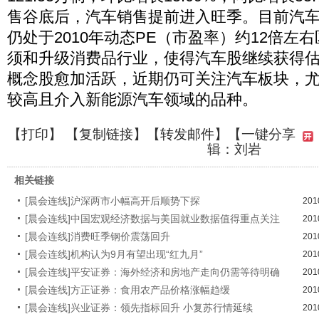
售谷底后，汽车销售提前进入旺季。目前汽
仍处于2010年动态PE（市盈率）约12倍左
须和升级消费品行业，使得汽车股继续获得
概念股愈加活跃，近期仍可关注汽车板块，
较高且介入新能源汽车领域的品种。
【
打印
】 【
复制链接
】【
转发邮件
】
【一键分享
辑：刘岩
相关链接
[晨会连线]沪深两市小幅高开后顺势下探
201
[晨会连线]中国宏观经济数据与美国就业数据值得重点关注
201
[晨会连线]消费旺季钢价震荡回升
201
[晨会连线]机构认为9月有望出现“红九月”
201
[晨会连线]平安证券：海外经济和房地产走向仍需等待明确
201
[晨会连线]方正证券：食用农产品价格涨幅趋缓
201
[晨会连线]兴业证券：领先指标回升 小复苏行情延续
201