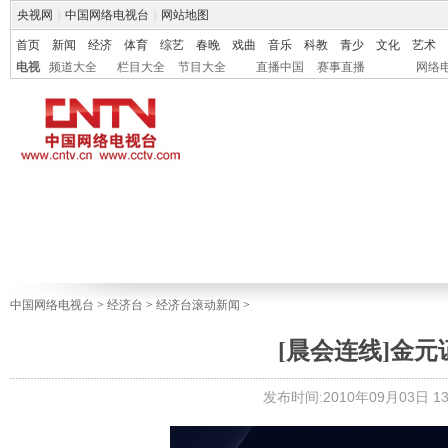
央视网
|
中国网络电视台
|
网站地图
首页
新闻
经济
体育
综艺
春晚
戏曲
音乐
科教
青少
文化
艺术
电视
频道大全
栏目大全
节目大全
直播中国
赛事直播
网络
中国网络电视台
>
经济台
>
经济台滚动新闻
>
[晨会连线]金
发布时间:2010年09月03日 13: