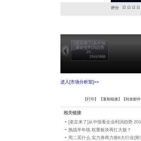
评分
[老左来了]从中报
看企业利润趋势
20...
29分08秒
进入[市场分析室]>>
【
打印
】 【
复制链接
】【
转发邮件
相关链接
[老左来了]从中报看企业利润趋势 2010-
挑战半年线 权重板块再扛大旗？
周二买什么 实力券商力推6大行业(附1