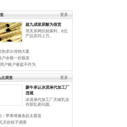
调查
更多
超九成玻尿酸为假货
用关系网织就暴利，8元
产品卖到上万。
素热牵出传销大案
账户余额一折贱卖
店用户账户被盗不作为
热点调查
更多
蒙牛承认冰淇淋代加工厂
违规
冰淇淋代加工厂天辅乳业
存脏乱差问题。
协：苹果维修条款太霸道
0元天价粽子调查