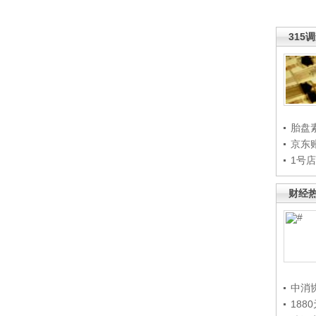
315
胎盘
京东
1号
财经
中消
188