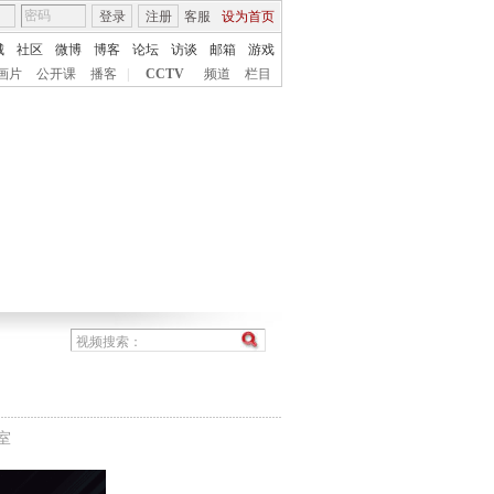
登录
注册
客服
设为首页
城
社区
微博
博客
论坛
访谈
邮箱
游戏
画片
公开课
播客
|
CCTV
频道
栏目
室