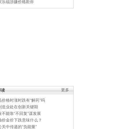
家乐福涉嫌价格欺诈
解读
更多
品价格时涨时跌有“解药”吗
制造业处在创新关键期
业不能靠“不回复”谋发展
油价金价下跌意味什么？
公关中传递的“负能量”