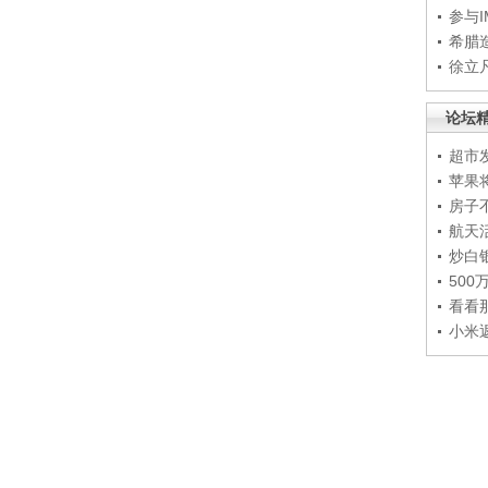
参与
希腊
徐立
论坛
超市
苹果
房子
航天
炒白
50
看看
小米