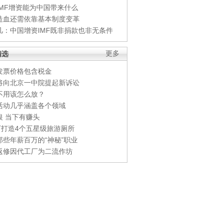
IMF增资能为中国带来什么
造血还需依靠基本制度变革
凡：中国增资IMF既非捐款也非无条件
精选
更多
发票价格包含税金
将向北京一中院提起新诉讼
不用该怎么放？
活动几乎涵盖各个领域
银 当下有赚头
0万打造4个五星级旅游厕所
那些年薪百万的“神秘”职业
返修因代工厂为二流作坊