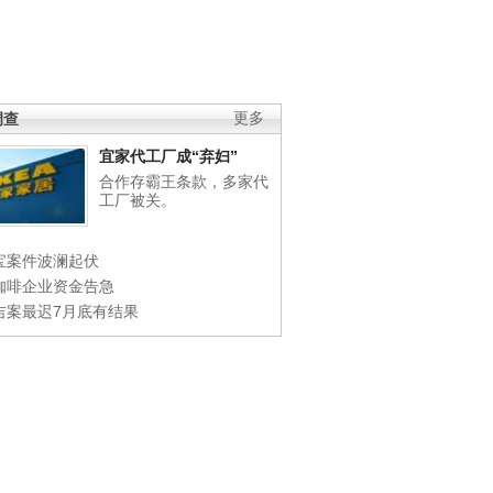
调查
更多
宜家代工厂成“弃妇”
合作存霸王条款，多家代
工厂被关。
宝案件波澜起伏
咖啡企业资金告急
吉案最迟7月底有结果