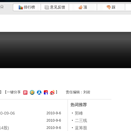
排行榜
意见反馈
顶
踩
】
【一键分享
】
责任编辑：刘岩
热词推荐
09-06
郭峰
2010-9-6
二三线
2010-9-6
4股)
蓝筹股
2010-9-6