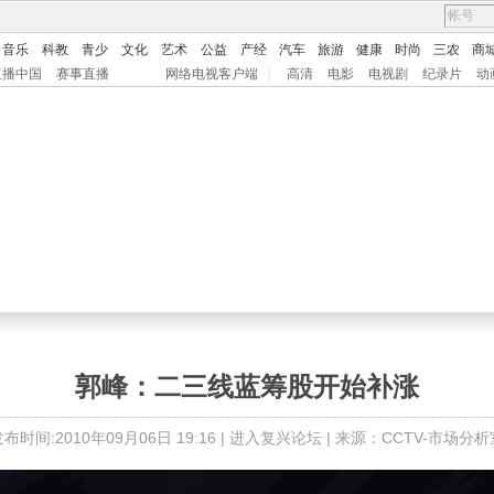
音乐
科教
青少
文化
艺术
公益
产经
汽车
旅游
健康
时尚
三农
商
直播中国
赛事直播
网络电视客户端
|
高清
电影
电视剧
纪录片
动
郭峰：二三线蓝筹股开始补涨
布时间:2010年09月06日 19:16 |
进入复兴论坛
| 来源：CCTV-市场分析