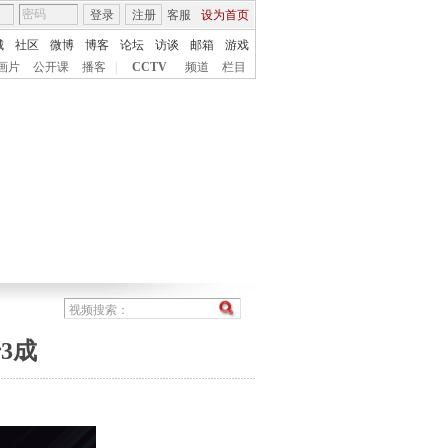
登录
注册
客服
设为首页
城
社区
微博
博客
论坛
访谈
邮箱
游戏
画片
公开课
播客
|
CCTV
频道
栏目
3成