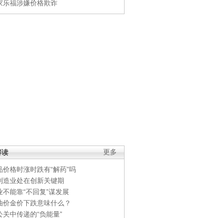
家乐福涉嫌价格欺诈
解读
更多
品价格时涨时跌有“解药”吗
制造业处在创新关键期
业不能靠“不回复”谋发展
油价金价下跌意味什么？
公关中传递的“负能量”