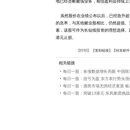
地已经垄断赌场业务，相信盈利会持续上
虽然股价在业绩公布以后，已经急升超过
的息率，与其他赌业股相比，仍然超值。
素，该股可作为长短线投资的理想选择。因此
港元止损。
【
打印
】 【
复制链接
】【
转发邮件
相关链接
每日一股：各项数据增长亮眼 中国联
每日一股：扭亏为盈 东方表行势头强
每日一股：酒类市场无惧经济衰退 银
每日一股：突破13港元 东风集团挑战