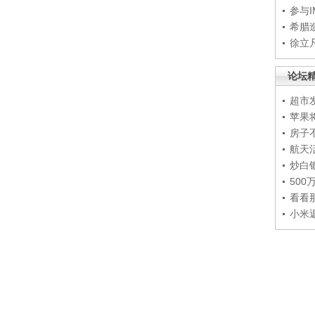
参与
希腊
徐立
论坛
超市
苹果
房子
航天
炒白
50
看看
小米