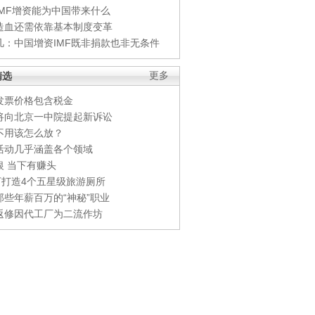
IMF增资能为中国带来什么
造血还需依靠基本制度变革
凡：中国增资IMF既非捐款也非无条件
精选
更多
发票价格包含税金
将向北京一中院提起新诉讼
不用该怎么放？
活动几乎涵盖各个领域
银 当下有赚头
0万打造4个五星级旅游厕所
那些年薪百万的“神秘”职业
返修因代工厂为二流作坊