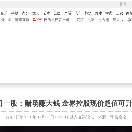
音乐
科教
青少
文化
艺术
公益
产经
汽车
旅游
健康
时尚
三农
商
直播中国
赛事直播
网络电视客户端
|
高清
电影
电视剧
纪录片
动
日一股：赌场赚大钱 金界控股现价超值可升
发布时间:2010年09月07日 09:40 |
进入复兴论坛
| 来源：华富嘉洛