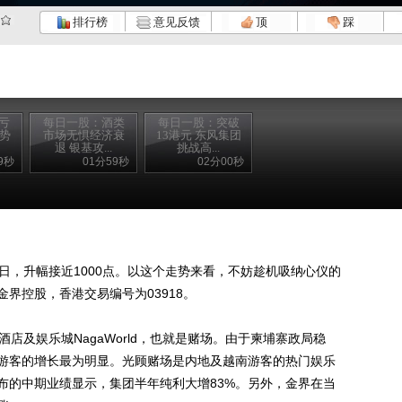
排行榜
意见反馈
顶
踩
亏
每日一股：酒类
每日一股：突破
行势
市场无惧经济衰
13港元 东风集团
退 银基攻...
挑战高...
9秒
01分59秒
02分00秒
，升幅接近1000点。以这个走势来看，不妨趁机吸纳心仪的
界控股，香港交易编号为03918。
及娱乐城NagaWorld，也就是赌场。由于柬埔寨政局稳
游客的增长最为明显。光顾赌场是内地及越南游客的热门娱乐
布的中期业绩显示，集团半年纯利大增83%。另外，金界在当