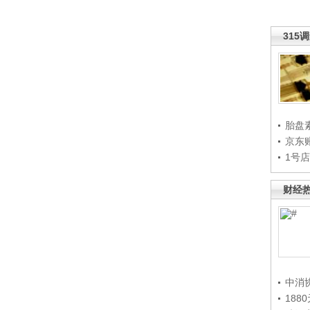
315
胎盘
京东
1号
财经
中消
188