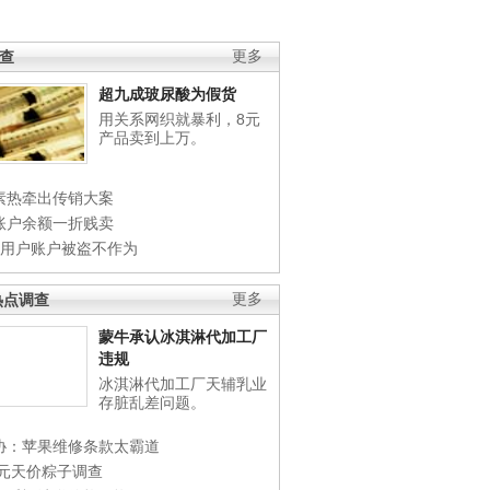
调查
更多
超九成玻尿酸为假货
用关系网织就暴利，8元
产品卖到上万。
素热牵出传销大案
账户余额一折贱卖
店用户账户被盗不作为
热点调查
更多
蒙牛承认冰淇淋代加工厂
违规
冰淇淋代加工厂天辅乳业
存脏乱差问题。
协：苹果维修条款太霸道
0元天价粽子调查