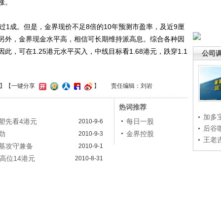
涨。
1成。但是，金界现价不足8倍的10年预测市盈率，及近9厘
另外，金界现金水平高，相信可长期维持派高息。综合各种因
，可在1.25港元水平买入，中线目标看1.68港元，跌穿1.1
公司
】
【一键分享
】
责任编辑：刘岩
热词推荐
加多
塑先看4港元
每日一股
2010-9-6
后谷
劲
金界控股
2010-9-3
王老
基攻守兼备
2010-9-1
高位14港元
2010-8-31