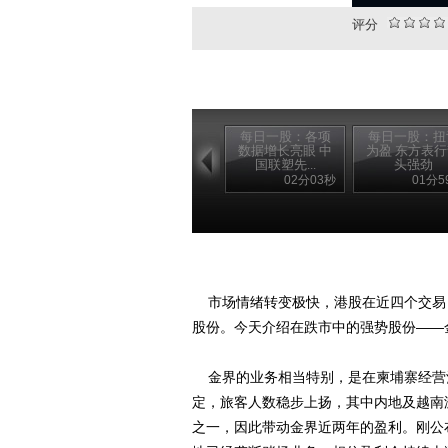
评分
每日一股：各项
每日一股：扭
数据增长亮眼 中
为盈 东方表
国联塑先...
头强劲
02分03秒
01分5
市场情绪转变极快，港股在近四个交易日
股份。今天介绍在跌市中的强势股份——金
金界的业务相当特别，是在柬埔寨经营酒店
定，旅客人数稳步上扬，其中内地及越南
之一，因此带动金界近两年的盈利。刚公