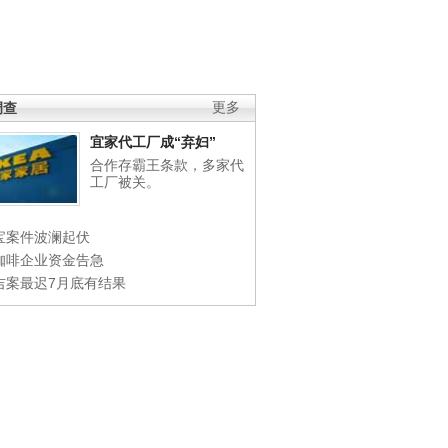
调查
更多
宜家代工厂成“弃妇”
合作存霸王条款，多家代
工厂被关。
宝案件波澜起伏
咖啡企业资金告急
吉案最迟7月底有结果