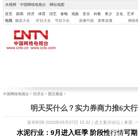
央视网
|
中国网络电视台
|
网站地图
首页
新闻
经济
体育
综艺
春晚
戏曲
音乐
科教
青少
文化
艺术
电视
频道大全
栏目大全
节目大全
直播中国
赛事直播
网络
中国网络电视台
>
经济台
>
图文频道
>
明天买什么？实力券商力推6大行业
发布时间:2010年09月07日 15:32 |
进入复兴论坛
| 来源
水泥行业：9月进入旺季 阶段性
行情
可期