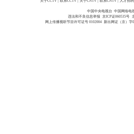
关于CCTV
|
联系CCTV
|
关于CNTV
|
联系CNTV
|
人才招聘
中国中央电视台 中国网络电
违法和不良信息举报
京ICP证060535号
网上传播视听节目许可证号 0102004
新出网证（京）字0