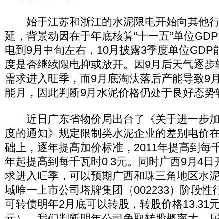
始于江苏和浙江的水泥限电开始向其他行
延，背景动因在于年底核算“十一五”单位GD
电到9月中旬左右，10月披露3季度单位GDP
度是否继续限电抑或放开。因9月后天气逐步
需求进入旺季，而9月底淘汰落后产能导致9
能月，因此判断9月水泥价格仍处于良好态势
近日广东省物价局出台了《关于进一步加
度的通知》规定限制类水泥企业的差别电价
础上，逐年提高加价标准，2011年提高到每千瓦
年起提高到每千瓦时0.3元。同时广西9月4
求进入旺季，可以预期广西和珠三角地区水
域唯一上市公司塔牌集团（002233）阶段
可转债明年2月底可以转股，转股价格13.31元
元），我们判断明年公司争取转股概率大，届时