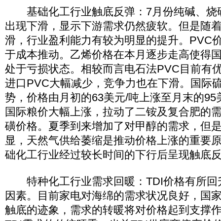
基础化工行业触底反弹：7月份纯碱、烧
出现下滑，显示下游需求仍然疲软。但是随
滑，行业盈利能力有较为明显的提升。PVC
于成本推动。乙烯价格在本月逐步走高使得
处于亏损状态。相较而言电石法PVC目前有
进口PVC大幅减少，竞争力也在下滑。国际
势，价格由月初的63美元/吨上涨至月末的95
国际粮价大幅上涨，拉动了二铵及复合肥的
磺价格。夏季到来增加了对甲醇的需求，但
显，天然气供给萎缩是推动价格上涨的重要
础化工行业经过较长时间的下行后呈现触底
特种化工行业需求回暖：TDI价格有所回
因素。目前家电对海绵的需求状况良好，国
触底的迹象，需求的转暖将对价格起到支撑作