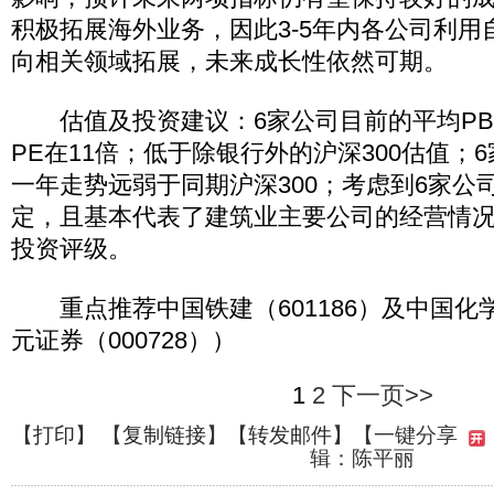
积极拓展海外业务，因此3-5年内各公司利用
向相关领域拓展，未来成长性依然可期。
估值及投资建议：6家公司目前的平均PB约1
PE在11倍；低于除银行外的沪深300估值；
一年走势远弱于同期沪深300；考虑到6家公
定，且基本代表了建筑业主要公司的经营情况
投资评级。
重点推荐中国铁建（601186）及中国化
元证券（000728））
1
2
下一页>>
【
打印
】 【
复制链接
】【
转发邮件
】
【一键分享
辑：陈平丽