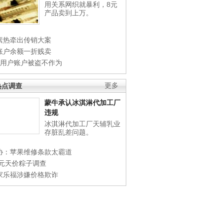
用关系网织就暴利，8元
产品卖到上万。
素热牵出传销大案
账户余额一折贱卖
店用户账户被盗不作为
热点调查
更多
蒙牛承认冰淇淋代加工厂
违规
冰淇淋代加工厂天辅乳业
存脏乱差问题。
协：苹果维修条款太霸道
0元天价粽子调查
家乐福涉嫌价格欺诈