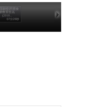
每日农经]不喂食
的鱼卖价高
(2010...
07分28秒