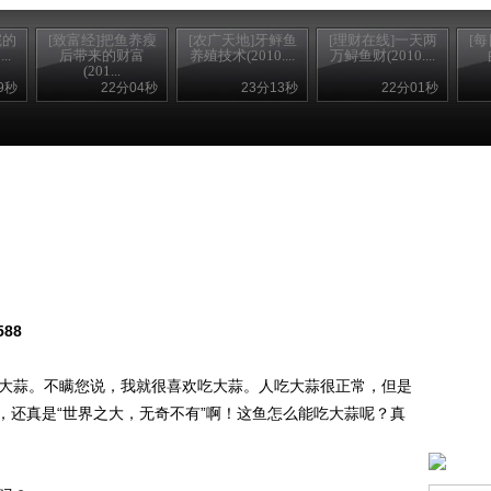
完的
[致富经]把鱼养瘦
[农广天地]牙鲆鱼
[理财在线]一天两
[
..
后带来的财富
养殖技术(2010....
万鲟鱼财(2010....
(201...
9秒
22分04秒
23分13秒
22分01秒
588
大蒜。不瞒您说，我就很喜欢吃大蒜。人吃大蒜很正常，但是
，还真是“世界之大，无奇不有”啊！这鱼怎么能吃大蒜呢？真