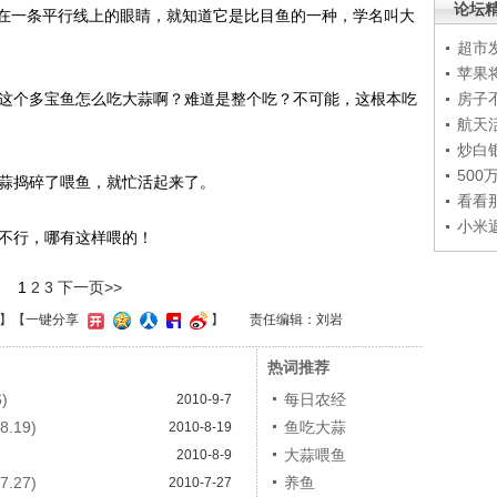
论坛
在一条平行线上的眼睛，就知道它是比目鱼的一种，学名叫大
超市
苹果
这个多宝鱼怎么吃大蒜啊？难道是整个吃？不可能，这根本吃
房子
航天
炒白
50
蒜捣碎了喂鱼，就忙活起来了。
看看
小米
不行，哪有这样喂的！
1
2
3
下一页>>
】
【一键分享
】
责任编辑：刘岩
热词推荐
)
每日农经
2010-9-7
.19)
鱼吃大蒜
2010-8-19
大蒜喂鱼
2010-8-9
.27)
养鱼
2010-7-27