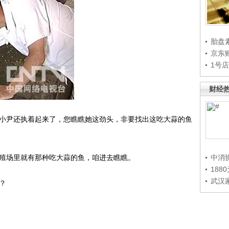
胎盘
京东
1号
财经
小尹还执着起来了，您瞧瞧她这劲头，非要找出这吃大蒜的鱼
殖场里就有那种吃大蒜的鱼，咱进去瞧瞧。
中消
188
武汉
？