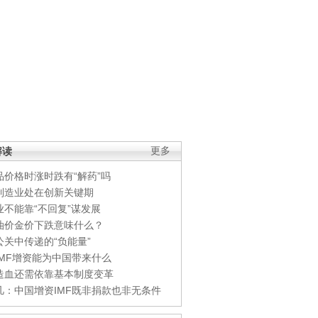
解读
更多
品价格时涨时跌有“解药”吗
制造业处在创新关键期
业不能靠“不回复”谋发展
油价金价下跌意味什么？
公关中传递的“负能量”
IMF增资能为中国带来什么
造血还需依靠基本制度变革
凡：中国增资IMF既非捐款也非无条件