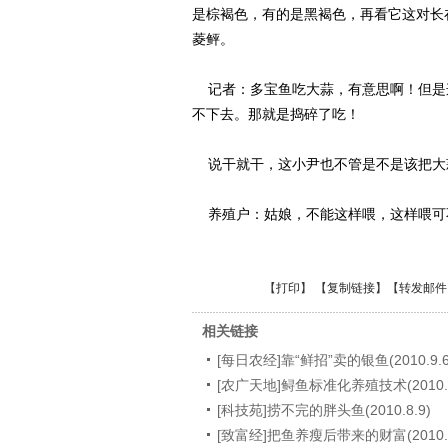
是棕褐色，有的是黑褐色，再看它这对长
菱鲆。
记者：多宝鱼吃大蒜，有意思啊！但是
不下去。那就是捣碎了吃！
说干就干，这小尹也不管是不是该把大
养殖户：姑娘，不能这样喂，这样喂可
【
打印
】 【
复制链接
】【
转发邮件
相关链接
[每日农经]靠“鲜招”卖的银鱼(2010.9.6
[农广天地]鲟鱼标准化养殖技术(2010.8
[科技苑]捞不完的胖头鱼(2010.8.9)
[致富经]把鱼养瘦后带来的财富(2010.7