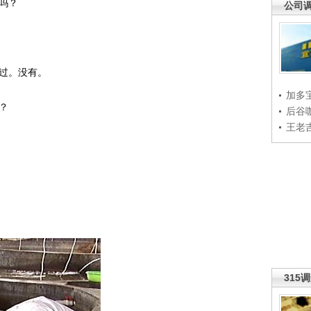
吗？
公司
过。没有。
加多
？
后谷
王老
315