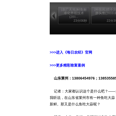
[农广天地]鲟鱼标
[科技苑]捞不
准化养殖技术
胖头鱼(2010.8.
(201...
23分06秒
22分3
>>>进入《每日农经》官网
>>>更多精彩致富案例
山东莱州：13806454976；13853558
记者：大家都认识这个是什么吧？——
我听说，在山东省莱州市有一种鱼吃大蒜
新鲜。那又是什么鱼吃大蒜呢？