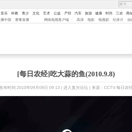
音乐
科教
青少
文化
艺术
公益
产经
汽车
旅游
健康
时尚
三农
商
直播中国
赛事直播
网络电视客户端
|
高清
电影
电视剧
纪录片
动
[每日农经]吃大蒜的鱼(2010.9.8)
发布时间:2010年09月09日 09:13 |
进入复兴论坛
| 来源：CCTV-每日农