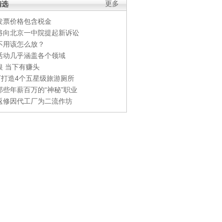
精选
更多
发票价格包含税金
将向北京一中院提起新诉讼
不用该怎么放？
活动几乎涵盖各个领域
银 当下有赚头
0万打造4个五星级旅游厕所
那些年薪百万的“神秘”职业
返修因代工厂为二流作坊