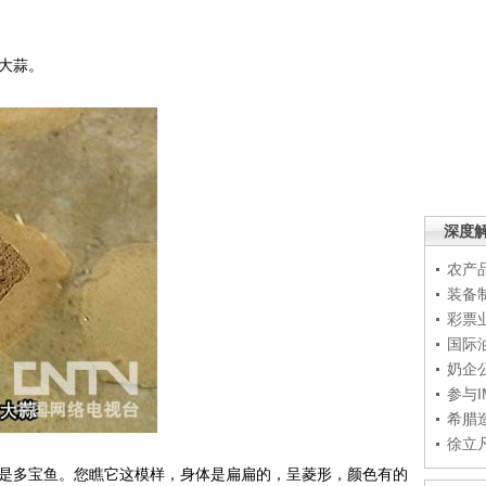
大蒜。
深度
农产
装备
彩票
国际
奶企
参与
希腊
徐立
是多宝鱼。您瞧它这模样，身体是扁扁的，呈菱形，颜色有的