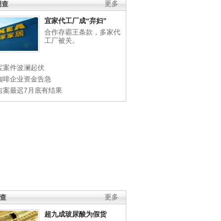
调查
更多
宜家代工厂成“弃妇”
合作存霸王条款，多家代
工厂被关。
宝案件波澜起伏
咖啡企业资金告急
吉案最迟7月底有结果
调查
更多
超九成玻尿酸为假货