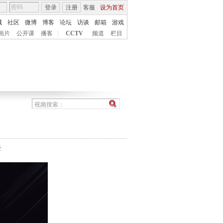
登录
注册
客服
设为首页
城
社区
微博
博客
论坛
访谈
邮箱
游戏
画片
公开课
播客
|
CCTV
频道
栏目
经