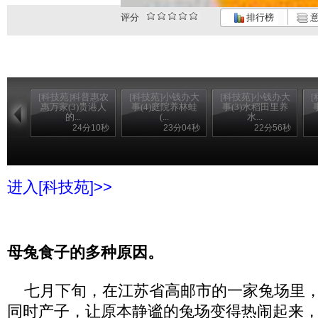
评分
排行榜
意
[科技苑]科普惠农
[科技苑]小钱办大
[科技苑]小钱办大
惠万家(3)贵港人
事(4)庭院养林蛙
事(3)水稻田里养
的...
(...
水...
24分10秒
23分04秒
22分56秒
进入[科技苑]>>
母兔食子的多种原因。
七月下旬，在江苏省高邮市的一家兔场里，
同时产子，让原本静谧的兔场变得热闹起来