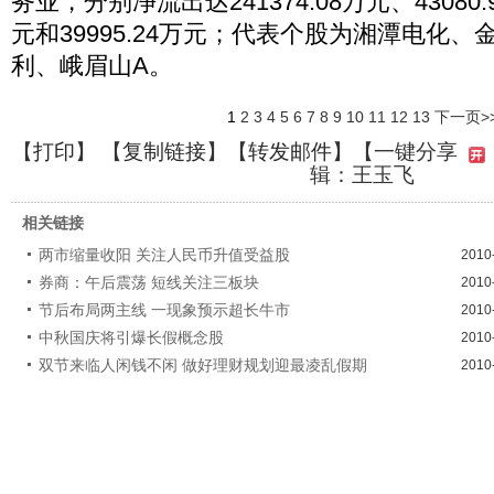
务业，分别净流出达241374.08万元、43080.9
元和39995.24万元；代表个股为湘潭电化
利、峨眉山A。
1
2
3
4
5
6
7
8
9
10
11
12
13
下一页>
【
打印
】 【
复制链接
】【
转发邮件
】
【一键分享
辑：王玉飞
相关链接
两市缩量收阳 关注人民币升值受益股
2010
券商：午后震荡 短线关注三板块
2010
节后布局两主线 一现象预示超长牛市
2010
中秋国庆将引爆长假概念股
2010
双节来临人闲钱不闲 做好理财规划迎最凌乱假期
2010