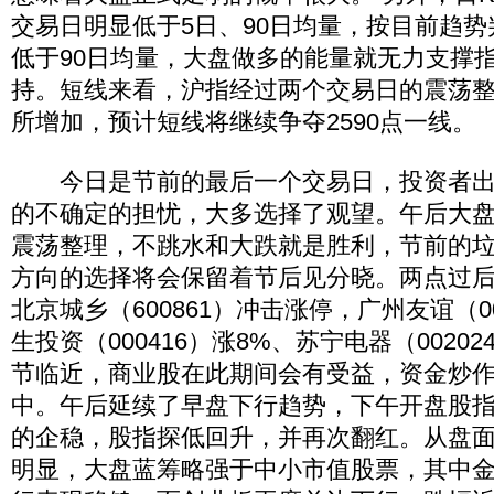
交易日明显低于5日、90日均量，按目前趋势
低于90日均量，大盘做多的能量就无力支撑
持。短线来看，沪指经过两个交易日的震荡
所增加，预计短线将继续争夺2590点一线。
今日是节前的最后一个交易日，投资者出
的不确定的担忧，大多选择了观望。午后大盘
震荡整理，不跳水和大跌就是胜利，节前的
方向的选择将会保留着节后见分晓。两点过
北京城乡（600861）冲击涨停，广州友谊（00
生投资（000416）涨8%、苏宁电器（0020
节临近，商业股在此期间会有受益，资金炒
中。午后延续了早盘下行趋势，下午开盘股
的企稳，股指探低回升，并再次翻红。从盘
明显，大盘蓝筹略强于中小市值股票，其中