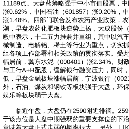
11189点。大盘蓝筹略强于中小市值股票，中国
涨0.62%，中国石油（601857）涨0.20%，
涨1.48%。四部门联合发布农药产业政策，
潮，早盘农药化肥板块逆势上扬，大成股份（6
毅中表示，十二五力推兼并重组，其中以汽
械制造、电解铝、稀土等行业为重点，切实
组各项工作部署和相关政策的贯彻落实。受
幅居前，冀东水泥（000401）涨2.34%。
与工行A+H配股，缓解银行融资压力，同时
低，早盘金融板块涨幅居前，宁波银行（00214
外，石油、煤炭和钢铁等板块强于大盘，环
娱乐等板块弱于大盘。
临近午盘，大盘仍在2590附近徘徊。259
于该点位是大盘中期强弱的重要支撑位的下
意味着大盘正式走弱的概率很大。 另外，日