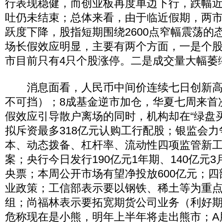
行表现稳健，而创业板再度单边下行，跌幅近
吐仍未结束；总体来看，由于临近假期，两
跃度下降，股指短期围绕2600点窄幅震荡的
场长假效应明显，主要有两个方面，一是个
市目前只有4只个股涨停。二是成交量大幅萎
消息面看，人民币中间价连续七日创新高
不可挡）；8成基金逆市加仓，华夏七周来首
假效应引导散户离场的同时，机构却在“绿盘
拟斥资最多318亿元认购工行配股；银监会
本、动态拨备、杠杆率、流动性四项监管新
案；央行今日发行190亿元1年期、140亿元3
央票；本周公开市场有望净投放600亿元；
业政策；工信部表示要以钢铁、稀土等为重
组；尚福林表示要拓宽期货公司业务（利好
危称现在是小熊，明年上半年将走出熊市；A股