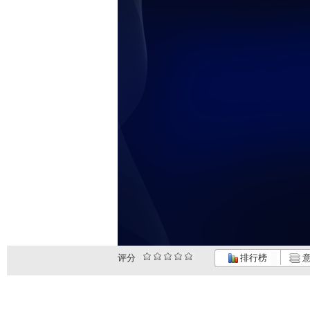
评分
排行榜
意