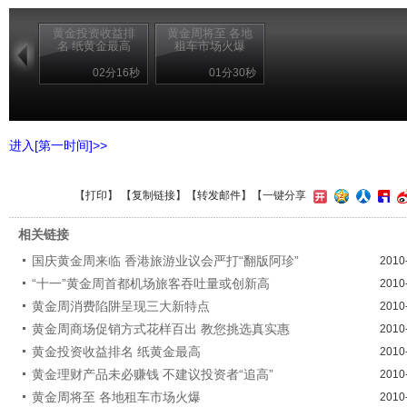
黄金投资收益排
黄金周将至 各地
名 纸黄金最高
租车市场火爆
02分16秒
01分30秒
进入[第一时间]>>
【
打印
】 【
复制链接
】【
转发邮件
】
【一键分享
相关链接
国庆黄金周来临 香港旅游业议会严打“翻版阿珍”
2010
“十一”黄金周首都机场旅客吞吐量或创新高
2010
黄金周消费陷阱呈现三大新特点
2010
黄金周商场促销方式花样百出 教您挑选真实惠
2010
黄金投资收益排名 纸黄金最高
2010
黄金理财产品未必赚钱 不建议投资者“追高”
2010
黄金周将至 各地租车市场火爆
2010