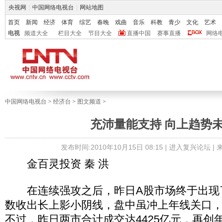
央视网
|
中国网络电视台
|
网站地图
首页
新闻
经济
体育
综艺
春晚
戏曲
音乐
科教
青少
文化
艺术
电视
频道大全
栏目大全
节目大全
直播中国
赛事直播
网络
中国网络电视台
>
经济台
>
图文频道
>
充沛量能支持 向上趋势
发布时间:2010年10月15日 08:15 |
进入复兴论坛
|
金百灵投资 秦 洪
在连续强攻之后，昨日A股市场终于出现
数收出长上影小阴线，盘中虽冲上年线关口
不过，昨日两市合计成交达4425亿元，再创