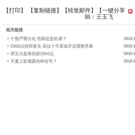
【
打印
】 【
复制链接
】【
转发邮件
】
【一键分享
辑：王玉飞
相关链接
个股严重分化 危险还是机遇？
2010-
2900点得而复失 高位十字星或开启调整序幕
2010-
周五大盘将回探2850点
2010-
天量上影透露何种信号？
2010-