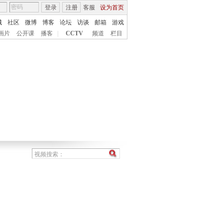
登录
注册
客服
设为首页
城
社区
微博
博客
论坛
访谈
邮箱
游戏
画片
公开课
播客
|
CCTV
频道
栏目