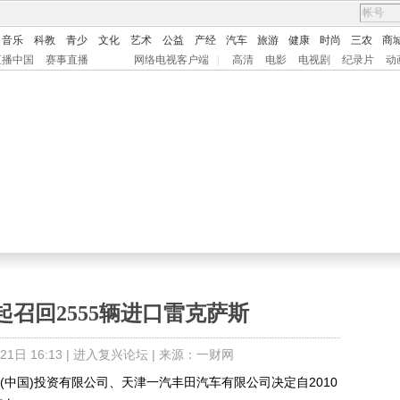
音乐
科教
青少
文化
艺术
公益
产经
汽车
旅游
健康
时尚
三农
商
直播中国
赛事直播
网络电视客户端
|
高清
电影
电视剧
纪录片
动
日起召回2555辆进口雷克萨斯
日 16:13 |
进入复兴论坛
| 来源：一财网
中国)投资有限公司、天津一汽丰田汽车有限公司决定自2010