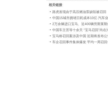
相关链接
路虎发现由于高压燃油泵缺陷被召回
中国15城市拥堵日耗成本10亿 汽车
2万余辆进口宝马、近400辆劳斯莱
中国车主苦等十余天 “宝马召回”尚在
宝马称召回案涉及中国 近期将发布公
车企召回事件集体爆发 平均一周召回