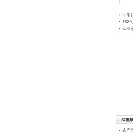
中消
188
武汉
深度
农产