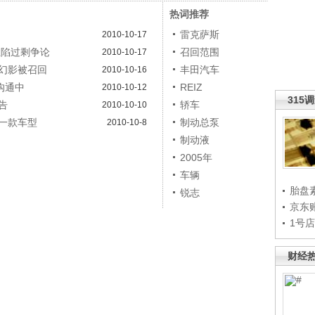
热词推荐
雷克萨斯
2010-10-17
业陷过剩争论
召回范围
2010-10-17
斯幻影被召回
丰田汽车
2010-10-16
沟通中
REIZ
2010-10-12
315
告
轿车
2010-10-10
一款车型
制动总泵
2010-10-8
制动液
2005年
车辆
胎盘
锐志
京东
1号
财经