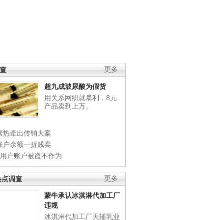
调查
更多
超九成玻尿酸为假货
用关系网织就暴利，8元
产品卖到上万。
素热牵出传销大案
账户余额一折贱卖
店用户账户被盗不作为
热点调查
更多
蒙牛承认冰淇淋代加工厂
违规
冰淇淋代加工厂天辅乳业