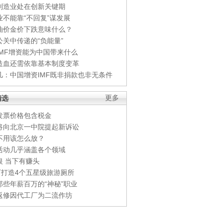
制造业处在创新关键期
业不能靠“不回复”谋发展
油价金价下跌意味什么？
公关中传递的“负能量”
IMF增资能为中国带来什么
造血还需依靠基本制度变革
凡：中国增资IMF既非捐款也非无条件
精选
更多
发票价格包含税金
将向北京一中院提起新诉讼
不用该怎么放？
活动几乎涵盖各个领域
银 当下有赚头
0万打造4个五星级旅游厕所
那些年薪百万的“神秘”职业
返修因代工厂为二流作坊