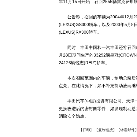
年11月15日开始，召回2555辆雷克萨斯
公告称，召回的车辆为2004年12月20
(LEXUS)GS300轿车，以及2003年5
(LEXUS)RX300轿车。
同时，丰田中国和一汽丰田还将召回5741
月28日期间生产的33292辆皇冠(CROWN
24126辆锐志(REIZ)轿车。
本次召回范围内的车辆，制动总泵后端
点亮。在此情况下，如不补充制动液而继
丰田汽车(中国)投资有限公司、天津
更换改进后的密封圈零件，如发现制动总
消除安全隐患。
【
打印
】 【
复制链接
】【
转发邮件