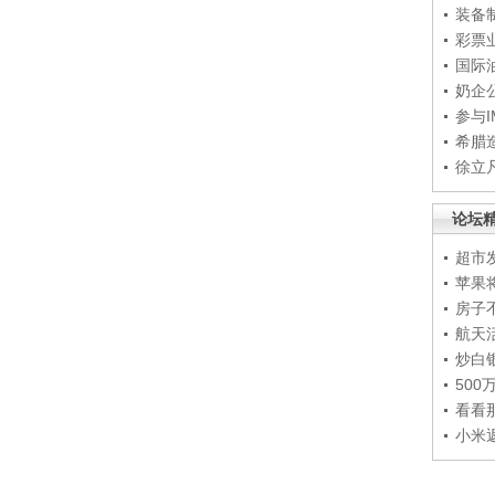
装备
彩票
国际
奶企
参与
希腊
徐立
论坛
超市
苹果
房子
航天
炒白
50
看看
小米