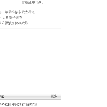
存脏乱差问题。
协：苹果维修条款太霸道
0元天价粽子调查
家乐福涉嫌价格欺诈
解读
更多
品价格时涨时跌有“解药”吗