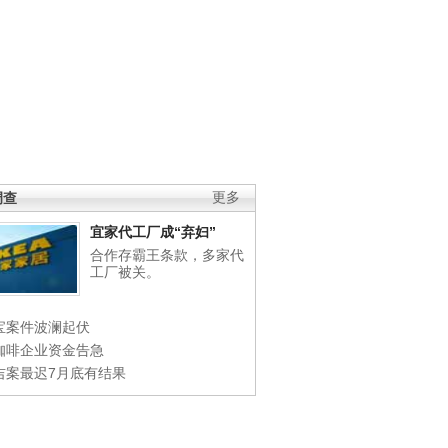
调查
更多
宜家代工厂成“弃妇”
合作存霸王条款，多家代
工厂被关。
宝案件波澜起伏
咖啡企业资金告急
吉案最迟7月底有结果