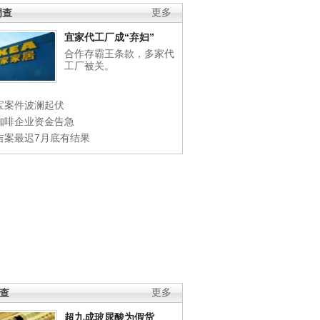
调查
更多
宜家代工厂成“弃妇”
合作存霸王条款，多家代
工厂被关。
宝案件波澜起伏
咖啡企业资金告急
吉案最迟7月底有结果
调查
更多
超九成玻尿酸为假货