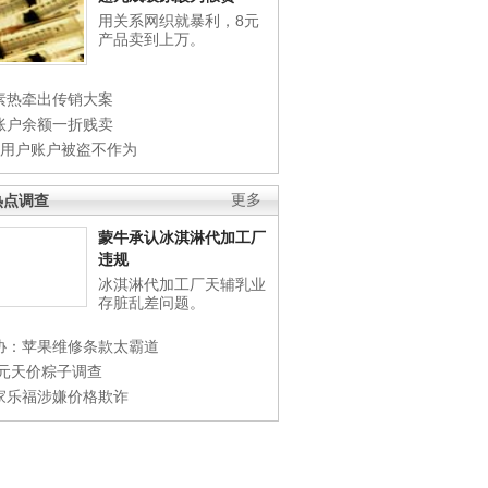
用关系网织就暴利，8元
产品卖到上万。
素热牵出传销大案
账户余额一折贱卖
店用户账户被盗不作为
热点调查
更多
蒙牛承认冰淇淋代加工厂
违规
冰淇淋代加工厂天辅乳业
存脏乱差问题。
协：苹果维修条款太霸道
0元天价粽子调查
家乐福涉嫌价格欺诈