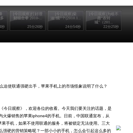
降
[今日观察]打好理
[今日观察]柴
[今日观察]为啥不
价多
财组合拳 2010-...
油“慌”？(2010.1...
愿“农转
城”（201...
4秒
25分26秒
24分54秒
22分25秒
么迫使联通强硬出手，苹果手机上的市场怪象说明了什么？
《今日观察》，欢迎各位的收看。今天我们要关注的话题，是
火爆销售的苹果iphone4的手机。日前，中国联通宣布，从
的苹果手机，如果不使用联通的服务，将被锁定无法使用。三大
么强硬的营销策略呢？一部小小的手机，怎么会引起这么多的