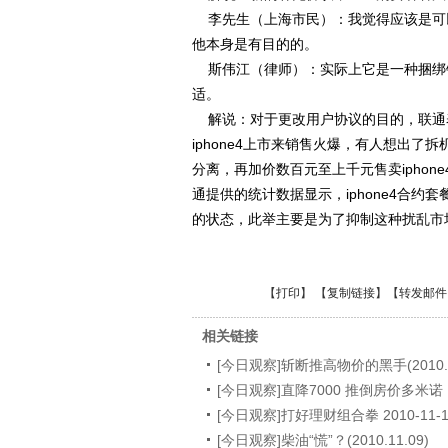
李先生（上海市民）：我觉得应该是可
他本身是有目的的。
斯伟江（律师）：实际上它是一种捆绑
适。
解说：对于更改用户协议的目的，联通
iphone4上市来销售火爆，有人想出了
分离，再加价数百元至上千元售卖ipho
通提供的统计数据显示，iphone4合约套
的状态，此举主要是为了抑制这种扰乱市
【
打印
】 【
复制链接
】【
转发邮件
相关链接
[今日观察]斩断推高物价的黑手(2010.1
[今日观察]直降7000 推倒房价多米诺
[今日观察]打好理财组合拳 2010-11-1
[今日观察]柴油“慌”？(2010.11.09)