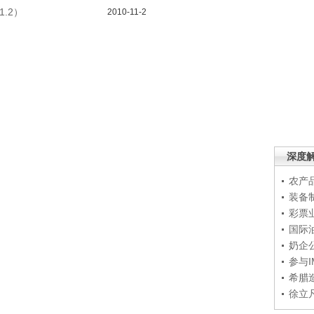
1.2）
2010-11-2
深度
农产
装备
彩票
国际
奶企
参与
希腊
徐立