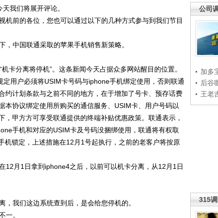
今天我们将展开评论。
公司
视机前的各位，您也可以通过以下的几种方式参与到我们节目
下，中国联通采取的苹果手机销售新策略。
，“机卡分离将停机”。这条新闻今天占据众多网站醒目的位置。
加多
规定用户必须将USIM卡号码与iphone手机绑定使用，否则联通
后谷
ne合约计划条款与之前不同的地方，在于增加了号卡、预存话费
王老
依据本协议绑定使用所购买的通信服务、USIM卡、用户号码以
情况下，甲方方可享受联通提供的终端补贴优惠政策。联通表示，
one手机和对应的USIM卡及号码没捆绑使用，联通将有权取
手机锁定，上述措施在12月1号起执行，之前的老客户将按原
月1日拿到iphone4之后，以前可以机卡分离，从12月1日
315
离，我们这边系统查到后，是会给您停机的。
不一。