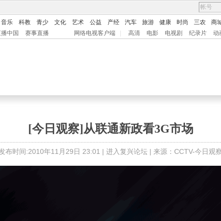
音乐
科教
青少
文化
艺术
公益
产经
汽车
旅游
健康
时尚
三农
商
直播中国
赛事直播
网络电视客户端
|
高清
电影
电视剧
纪录片
动
[今日观察]从联通新政看3G市场
发布时间:2010年11月29日 23:01 |
进入复兴论坛
| 来源：CCTV-今日观