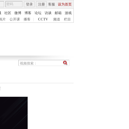
登录
注册
客服
设为首页
城
社区
微博
博客
论坛
访谈
邮箱
游戏
画片
公开课
播客
|
CCTV
频道
栏目
察