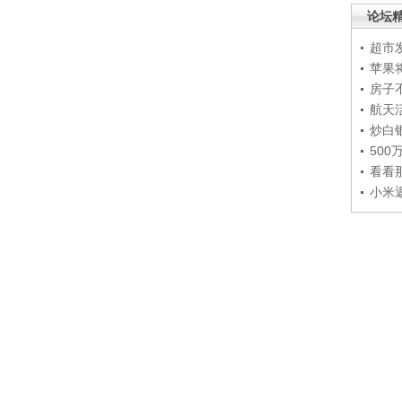
论坛
超市
苹果
房子
航天
炒白
50
看看
小米