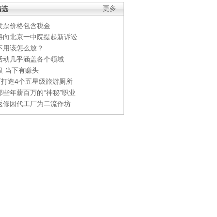
精选
更多
发票价格包含税金
将向北京一中院提起新诉讼
不用该怎么放？
活动几乎涵盖各个领域
银 当下有赚头
0万打造4个五星级旅游厕所
那些年薪百万的“神秘”职业
返修因代工厂为二流作坊