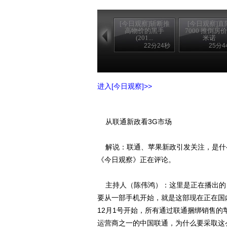
[今日观察]斩断推
[今日观察]直
高物价的黑手
7000 推倒房
(201...
米诺
22分24秒
25分4
进入[今日观察]>>
从联通新政看3G市场
解说：联通、苹果新政引发关注，是什
《今日观察》正在评论。
主持人（陈伟鸿）：这里是正在播出的
要从一部手机开始，就是这部现在正在国内
12月1号开始，所有通过联通捆绑销售
运营商之一的中国联通，为什么要采取这