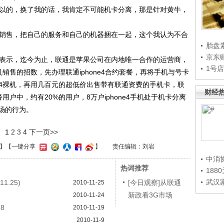
以的，换了我的话，我肯定不可能机卡分离，那是针对黄牛，
销售，把自己的服务和自己的机器捆在一起，这个我认为不合
胎盘
京东
表示，迄今为止，联通是苹果公司在内地唯一合作的运营商，
1号
拆机销售的招数，先办理联通iphone4合约套餐，再将手机与号卡
ne4裸机，再用几百元的超低价出售带有联通资费的手机卡，联
财经
餐用户中，约有20%的用户，8万户iphone4手机处于机卡分离
场的行为。
1
2
3
4
下一页>>
】
【一键分享
】
责任编辑：刘岩
中消
热词推荐
188
武汉
1.25)
[今日观察]从联通
2010-11-25
新政看3G市场
2010-11-24
8
2010-11-19
2010-11-9