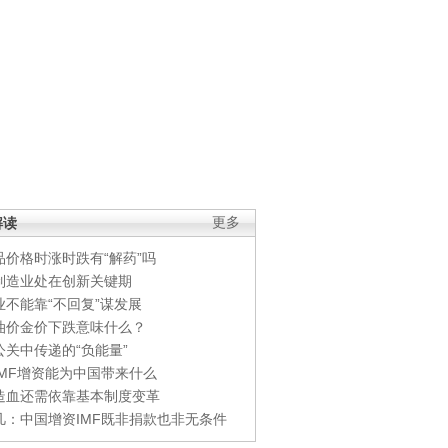
解读
更多
品价格时涨时跌有“解药”吗
制造业处在创新关键期
业不能靠“不回复”谋发展
油价金价下跌意味什么？
公关中传递的“负能量”
IMF增资能为中国带来什么
造血还需依靠基本制度变革
凡：中国增资IMF既非捐款也非无条件