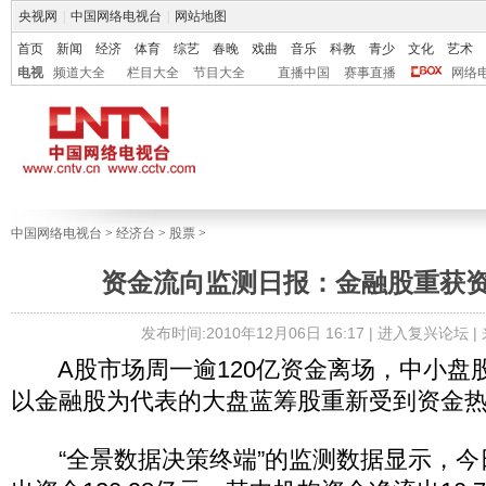
央视网
|
中国网络电视台
|
网站地图
首页
新闻
经济
体育
综艺
春晚
戏曲
音乐
科教
青少
文化
艺术
电视
频道大全
栏目大全
节目大全
直播中国
赛事直播
网络
中国网络电视台
>
经济台
>
股票
>
资金流向监测日报：金融股重获资
发布时间:2010年12月06日 16:17 |
进入复兴论坛
|
A股市场周一逾120亿资金离场，中小盘
以金融股为代表的大盘蓝筹股重新受到资金
“全景数据决策终端”的监测数据显示，今