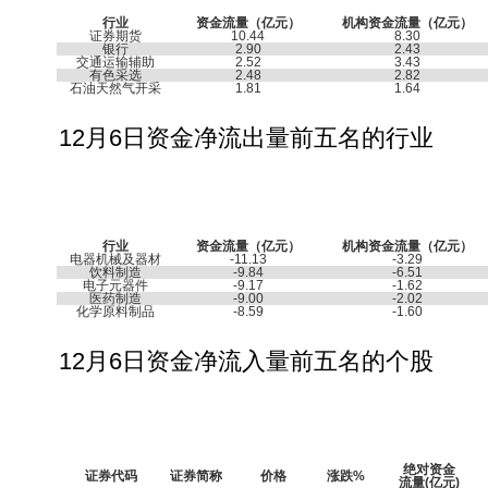
行业
资金流量（亿元）
机构资金流量（亿元）
证券期货
10.44
8.30
银行
2.90
2.43
交通运输辅助
2.52
3.43
有色采选
2.48
2.82
石油天然气开采
1.81
1.64
12月6日资金净流出量前五名的行业
行业
资金流量（亿元）
机构资金流量（亿元）
电器机械及器材
-11.13
-3.29
饮料制造
-9.84
-6.51
电子元器件
-9.17
-1.62
医药制造
-9.00
-2.02
化学原料制品
-8.59
-1.60
12月6日资金净流入量前五名的个股
绝对资金
证券代码
证券简称
价格
涨跌
%
流量
(
亿元
)