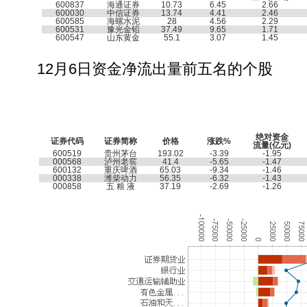
600837
海通证券
10.73
6.45
2.66
600030
中信证券
13.74
4.41
2.46
600585
海螺水泥
28
4.56
2.29
600531
豫光金铅
37.49
9.65
1.71
600547
山东黄金
55.1
3.07
1.45
12月6日资金净流出量前五名的个股
绝对资金
证券代码
证券简称
价格
涨跌
%
流量
(
亿元
)
600519
贵州茅台
193.02
-3.39
-1.95
000568
泸州老窖
41.4
-5.65
-1.47
600132
重庆啤酒
65.03
-9.34
-1.46
000338
潍柴动力
56.35
-6.32
-1.43
000858
五 粮 液
37.19
-2.69
-1.26