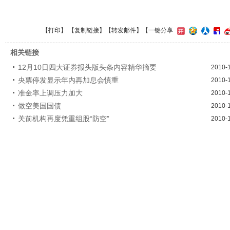
【
打印
】 【
复制链接
】【
转发邮件
】
【一键分享
相关链接
12月10日四大证券报头版头条内容精华摘要
2010-
央票停发显示年内再加息会慎重
2010-
准金率上调压力加大
2010-
做空美国国债
2010-
关前机构再度凭重组股“防空”
2010-