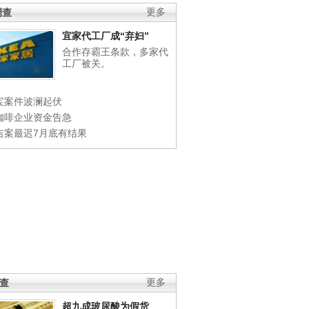
调查
更多
宜家代工厂成“弃妇”
合作存霸王条款，多家代
工厂被关。
宝案件波澜起伏
咖啡企业资金告急
吉案最迟7月底有结果
调查
更多
超九成玻尿酸为假货