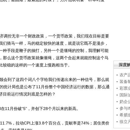
济调控无非一个财政政策，一个货币政策，我们现在目标是要
我们骑马一样，马的稳定较快的速度，就是说它既不是漫步，
一种手段是鞭子的抽打，另外一个是缰绳的控制，我理解可能
，那么这个货币政策就像缰绳，这两个合起来就能控制这个马
深度
比较稳的这样的一个速度上慢跑相当于。
农产
领会到了这四个词八个字给我们传递出来的一种信号，那么就
装备
份的统计局也是公布了11月份整个中国经济运行的数据，那么通
彩票
济目前运行情况到底是怎样的？
国际
奶企
参与
I在11月份破“5”，并创下28个月以来的新高。
希腊
徐立
.7%，拉动CPI上涨3.8个百分点，贡献率是74%；居住类价