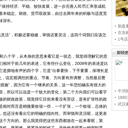
务于保持经济、平稳、较快发展，进一步完善人民币汇率形成机
基本稳定。财政、货币双政策，由过去两年来的积极与适度宽
味深长。
胎盘
京东
灵活”，积极还要稳健，审慎还要灵活，这四个词我们应该怎
1号
财经
和八个字，从本身的意思来看它是一状态，我觉得理解它的意
们相对于前几年的表述，它有些什么变化，2008年的表述是比
它是掷地有声的四个字，它是“出拳要快，下手要重，保增长是
变化，说宏观调控的重点、节奏、方向要有所调整，当然最后赘
子措施”，因为它有一个继承的关系，这一年恐怕确实有很大的
中消
语，所以可以说是一个较大的变化；第二个方向我们可以看字
188
极的财政政策，我觉得它目前来看没有异议，是有扩张性的政
武汉
是相对而言是稍微要收缩一些，一个扩张，一个收缩，总体的
，也还没有看出它的明确的指向性。而审慎和灵活呢，这更表
这个方向的。那么我觉得把这些东西都放在一起来看呢，第
危机，最困难，最紧急的时候了，另外他表明要一种审时度