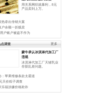
用关系网织就暴利，8元
产品卖到上万。
素热牵出传销大案
账户余额一折贱卖
店用户账户被盗不作为
热点调查
更多
蒙牛承认冰淇淋代加工厂
违规
冰淇淋代加工厂天辅乳业
存脏乱差问题。
协：苹果维修条款太霸道
0元天价粽子调查
家乐福涉嫌价格欺诈