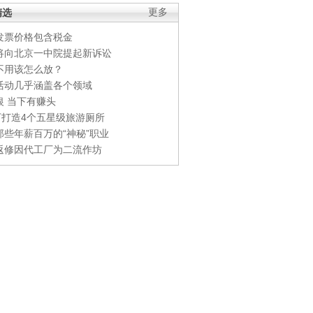
精选
更多
发票价格包含税金
将向北京一中院提起新诉讼
不用该怎么放？
活动几乎涵盖各个领域
银 当下有赚头
0万打造4个五星级旅游厕所
那些年薪百万的“神秘”职业
返修因代工厂为二流作坊