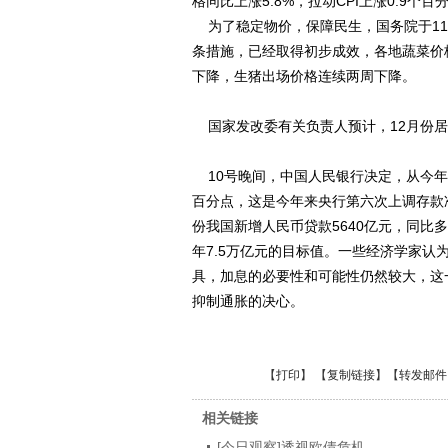
格同比上涨5.8%，拉动CPI上涨0.9个百
为了稳定物价，保障民生，国务院于11
条措施，已经取得初步成效，各地蔬菜价
下降，生猪出场价格连续两周下降。
国家发改委有关负责人预计，12月份居
10号晚间，中国人民银行决定，从今年的
百分点，这是今年来央行第六次上调存款准
份我国新增人民币贷款5640亿元，同比多
年7.5万亿元的目标值。一些经济学家
具，加息的必要性和可能性仍然较大，这
抑制通胀的决心。
【
打印
】 【
复制链接
】【
转发邮件
相关链接
[今日观察]透视欧债危机