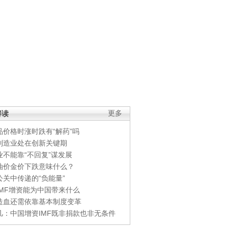
解读
更多
品价格时涨时跌有“解药”吗
制造业处在创新关键期
业不能靠“不回复”谋发展
油价金价下跌意味什么？
公关中传递的“负能量”
IMF增资能为中国带来什么
造血还需依靠基本制度变革
凡：中国增资IMF既非捐款也非无条件