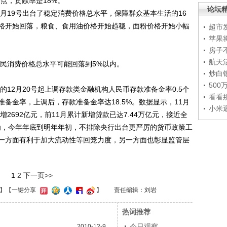
分点，贡献率是18%。
论坛
月19号出台了稳定消费价格总水平，保障群众基本生活的16
格开始回落，粮食、食用油价格开始趋稳，面粉价格开始小幅
超市
苹果
房子
航天
民消费价格总水平可能回落到5%以内。
炒白
50
12月20号起上调存款类金融机构人民币存款准备金率0.5个
看看
备金率，上调后，存款准备金率达18.5%。数据显示，11月
小米
增2692亿元，前11月累计新增贷款已达7.44万亿元，接近全
认为，今年年底到明年年初，不排除央行出台更严厉的货币政策工
一方面有利于加大流动性等回笼力度，另一方面也彰显监管层
1
2
下一页>>
】
【一键分享
】
责任编辑：刘岩
热词推荐
今日观察
2010-12-9