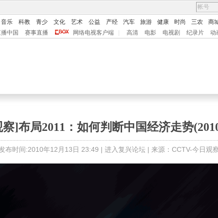
音乐
科教
青少
文化
艺术
公益
产经
汽车
旅游
健康
时尚
三农
商
直播中国
赛事直播
网络电视客户端
|
高清
电影
电视剧
纪录片
动
察]布局2011：如何判断中国经济走势(2010.1
发布时间:2010年12月13日 23:49 |
进入复兴论坛
| 来源：CCTV-今日观