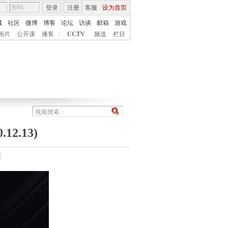
登录
注册
客服
设为首页
城
社区
微博
博客
论坛
访谈
邮箱
游戏
画片
公开课
播客
|
CCTV
频道
栏目
2.13)
察