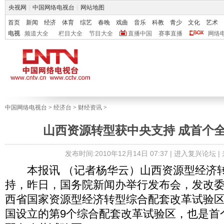
央视网
|
中国网络电视台
|
网站地图
首页
新闻
经济
体育
综艺
春晚
戏曲
音乐
科教
青少
文化
艺术
电视
频道大全
栏目大全
节目大全
直播中国
赛事直播
网络
中国网络电视台
>
经济台
>
财经资讯
>
山西资源转型获中央支持 成首个
发布时间:2010年12月14日 07:37 |
进入复兴论坛
|
本报讯 （记者杨华云）山西资源型经济
持，昨日，国务院新闻办举行发布会，发改委
西省国家资源型经济转型综合配套改革试验区
国设立的第9个综合配套改革试验区，也是首