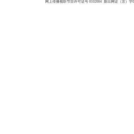
网上传播视听节目许可证号 0102004
新出网证（京）字0