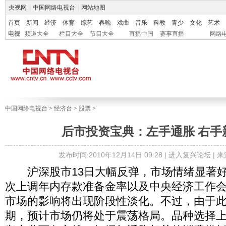
央视网
|
中国网络电视台
|
网站地图
首页
新闻
经济
体育
综艺
春晚
戏曲
音乐
科教
青少
文化
艺术
电视
频道大全
栏目大全
节目大全
直播中国
赛事直播
网络
中国网络电视台
>
经济台
>
股票
>
后市投资宝典：左手通胀 右手
发布时间:2010年12月14日 09:28 |
进入复兴论坛
| 
沪深股市13日大幅反弹，市场情绪显著好
次上调年内存款准备金率以及中央经济工作
市场的影响将出现阶段性淡化。不过，由于
期，预计市场仍将处于震荡格局。品种选择