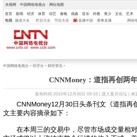
央视网
|
中国网络电视台
|
网站地图
首页
新闻
经济
体育
综艺
春晚
戏曲
音乐
科教
青少
文化
艺术
电视
频道大全
栏目大全
节目大全
直播中国
赛事直播
网络
中国网络电视台
>
经济台
>
财经资讯
>
CNNMoney：道指再创两
发布时间:2010年12月30日 09:33 |
进入复兴论坛
| 来
CNNMoney12月30日头条刊文《道指
文主要内容摘录如下：
在本周三的交易中，尽管市场成交量相对