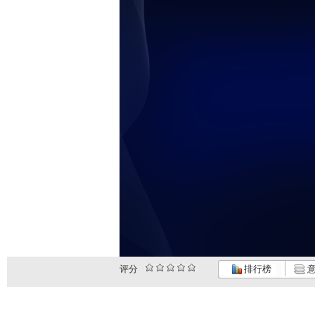
评分
排行榜
意