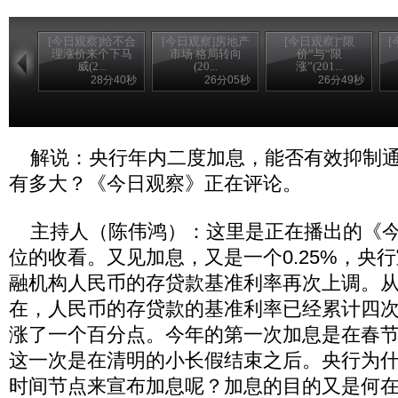
[今日观察]给不合
[今日观察]房地产
[今日观察]“限
[
理涨价来个下马
市场 格局转向
价”与“限
威(2...
(20...
涨”(201...
28分40秒
26分05秒
26分49秒
解说：央行年内二度加息，能否有效抑制通
有多大？《今日观察》正在评论。
主持人（陈伟鸿）：这里是正在播出的《今
位的收看。又见加息，又是一个0.25%，央
融机构人民币的存贷款基准利率再次上调。从
在，人民币的存贷款的基准利率已经累计四
涨了一个百分点。今年的第一次加息是在春
这一次是在清明的小长假结束之后。央行为
时间节点来宣布加息呢？加息的目的又是何