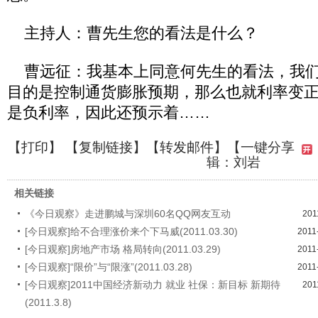
主持人：曹先生您的看法是什么？
曹远征：我基本上同意何先生的看法，我们
目的是控制通货膨胀预期，那么也就利率变
是负利率，因此还预示着……
【
打印
】 【
复制链接
】【
转发邮件
】
【一键分享
辑：刘岩
相关链接
《今日观察》走进鹏城与深圳60名QQ网友互动
201
[今日观察]给不合理涨价来个下马威(2011.03.30)
2011
[今日观察]房地产市场 格局转向(2011.03.29)
2011
[今日观察]“限价”与“限涨”(2011.03.28)
2011
[今日观察]2011中国经济新动力 就业 社保：新目标 新期待
201
(2011.3.8)