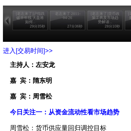
[老左来了]沪指跌
老左来了 2011-
[老左来了]货币政
破半年线 大盘将
04-26
策工具及市场趋
如何...
势解读...
29分35秒
27分36秒
28分10秒
进入[交易时间]>>
主持人：左安龙
嘉 宾：隋东明
嘉 宾：周雪松
今日关注一：从资金流动性看市场趋势
周雪松：货币供应量回归调控目标