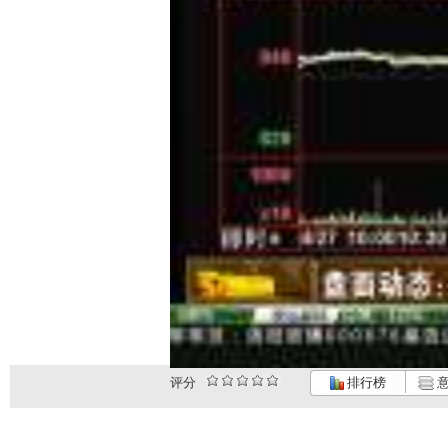
评分
排行榜
意