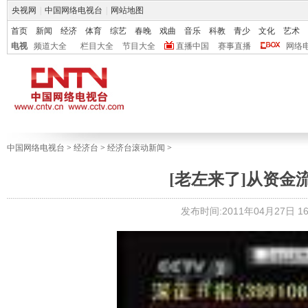
央视网
|
中国网络电视台
|
网站地图
首页
新闻
经济
体育
综艺
春晚
戏曲
音乐
科教
青少
文化
艺术
电视
频道大全
栏目大全
节目大全
直播中国
赛事直播
网络
中国网络电视台
>
经济台
>
经济台滚动新闻
>
[老左来了]从资金流动
发布时间:2011年04月27日 16: