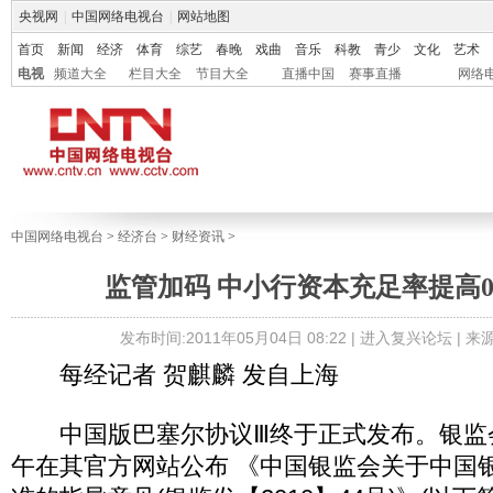
央视网
|
中国网络电视台
|
网站地图
首页
新闻
经济
体育
综艺
春晚
戏曲
音乐
科教
青少
文化
艺术
电视
频道大全
栏目大全
节目大全
直播中国
赛事直播
网络
中国网络电视台
>
经济台
>
财经资讯
>
监管加码 中小行资本充足率提高0
发布时间:2011年05月04日 08:22 |
进入复兴论坛
| 
每经记者 贺麒麟 发自上海
中国版巴塞尔协议Ⅲ终于正式发布。银监会于
午在其官方网站公布 《中国银监会关于中国