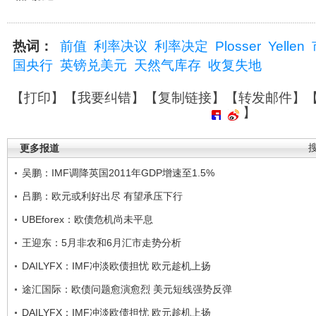
热词：
前值
利率决议
利率决定
Plosser
Yellen
国央行
英镑兑美元
天然气库存
收复失地
【
打印
】【
我要纠错
】【
复制链接
】【
转发邮件
】
】
更多报道
吴鹏：IMF调降英国2011年GDP增速至1.5%
吕鹏：欧元或利好出尽 有望承压下行
UBEforex：欧债危机尚未平息
王迎东：5月非农和6月汇市走势分析
DAILYFX：IMF冲淡欧债担忧 欧元趁机上扬
途汇国际：欧债问题愈演愈烈 美元短线强势反弹
DAILYFX：IMF冲淡欧债担忧 欧元趁机上扬