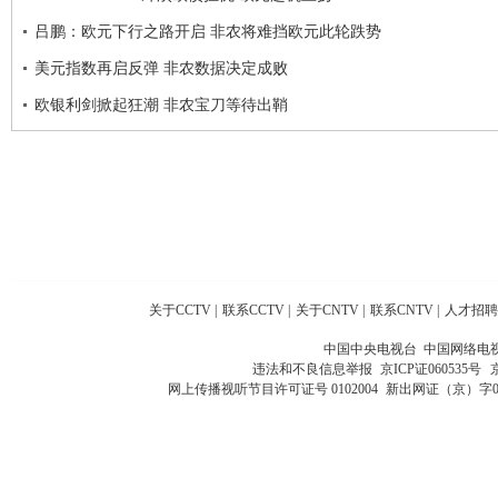
吕鹏：欧元下行之路开启 非农将难挡欧元此轮跌势
美元指数再启反弹 非农数据决定成败
欧银利剑掀起狂潮 非农宝刀等待出鞘
关于CCTV
|
联系CCTV
|
关于CNTV
|
联系CNTV
|
人才招聘
中国中央电视台 中国网络电
违法和不良信息举报
京ICP证060535号
网上传播视听节目许可证号 0102004
新出网证（京）字0