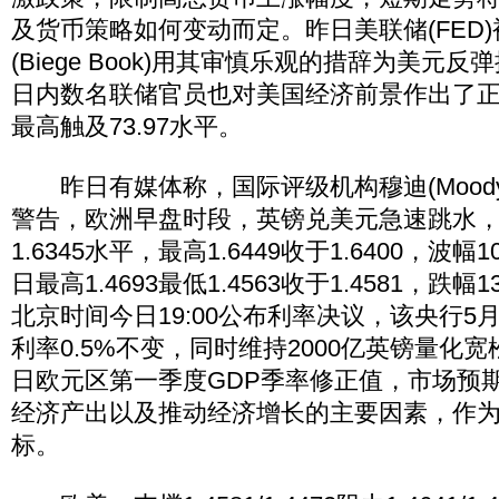
及货币策略如何变动而定。昨日美联储(FED
(Biege Book)用其审慎乐观的措辞为美元
日内数名联储官员也对美国经济前景作出了
最高触及73.97水平。
昨日有媒体称，国际评级机构穆迪(Moody
警告，欧洲早盘时段，英镑兑美元急速跳水
1.6345水平，最高1.6449收于1.6400，波
日最高1.4693最低1.4563收于1.4581，跌
北京时间今日19:00公布利率决议，该央行5
利率0.5%不变，同时维持2000亿英镑量化
日欧元区第一季度GDP季率修正值，市场预
经济产出以及推动经济增长的主要因素，作
标。