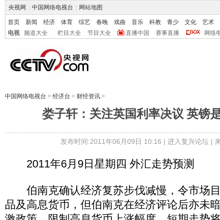
央视网
|
中国网络电视台
|
网站地图
首页
新闻
经济
体育
综艺
春晚
戏曲
音乐
科教
青少
文化
艺术
电视
频道大全
栏目大全
节目大全
直播中国
赛事直播
网络
中国网络电视台
>
经济台
>
财经资讯
>
娄子轩：关注英国利率决议 英镑
发布时间:2011年06月09日 10:16 |
进入复兴论坛
|
2011年6月9日星期四 外汇走势预测
伯南克确认经济复苏步伐减慢，令市场目
品及高息货币，但伯南克在经济评论后亦未
激政策，限制高息货币上涨幅度，短期走势