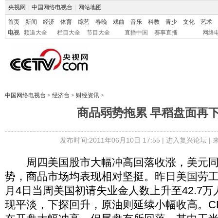
央视网
|
中国网络电视台
|
网站地图
首页
新闻
经济
体育
综艺
春晚
戏曲
音乐
科教
青少
文化
艺术
电视
频道大全
栏目大全
节目大全
直播中国
赛事直播
网络
中国网络电视台
>
经济台
>
财经资讯
>
商品弱势拖累 早稻盘面再
发布时间:2011年06月10日 17:55 |
进入复兴论坛
|
周四美国股市大幅冲高回落收涨，美元同
势，商品市场均表现相对坚挺。昨日美国劳工
月4日当周美国初请失业金人数上升至42.7万
现平淡，下探回升，原油则延续小幅收高。C