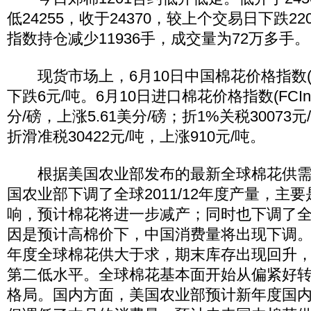
低24255，收于24370，较上个交易日下跌220
指数持仓减少11936手，成交量为72万多手。
现货市场上，6月10日中国棉花价格指数(328
下跌6元/吨。6月10日进口棉花价格指数(FCInde
分/磅，上涨5.61美分/磅；折1%关税30073元
折滑准税30422元/吨，上涨910元/吨。
根据美国农业部发布的最新全球棉花供需
国农业部下调了全球2011/12年度产量，主
响，预计棉花将进一步减产；同时也下调了
因是预计高棉价下，中国消费量将出现下调。整体
年度全球棉花供大于求，期末库存出现回升，
第二低水平。全球棉花基本面开始从偏紧好
格局。国内方面，美国农业部预计新年度国