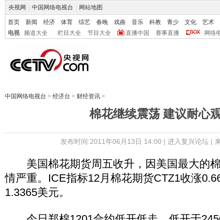
央视网
|
中国网络电视台
|
网站地图
首页
新闻
经济
体育
综艺
春晚
戏曲
音乐
科教
青少
文化
艺术
电视
频道大全
栏目大全
节目大全
直播中国
赛事直播
网络
中国网络电视台
>
经济台
>
财经资讯
>
棉花继续震荡 建议耐心
发布时间:2011年06月13日 14:00 |
进入复兴论坛
|
美国棉花期货周五收升，因美国最大的棉
情严重。ICE指标12月棉花期货CTZ1收涨0.
1.3365美元。
今日郑棉1201合约低开低走。低开于2450