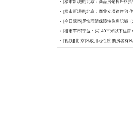
[楼市新观察]北京：商品房销售严格执
[楼市新观察]北京：商业立项建住宅 
[今日观察]尽快理清保障性住房职能（201
[楼市车市]宁波：买140平米以下住房
[视频][北 京]私改用地性质 购房者有