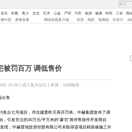
音乐
科教
青少
文化
艺术
公益
产经
汽车
旅游
健康
时尚
三农
商
直播中国
赛事直播
网络电视客户端
|
高清
电影
电视剧
纪录片
动
宅被罚百万 调低售价
日 16:00 |
进入复兴论坛
| 来源：法制晚报
再出售
钓鱼台七号项目，市住建委昨天再开罚单。中赫集团发布了调
，引发关注的30万元/平方米的“豪宅”将停售留作开发商自
中发现，中赫置地投资控股有限公司未取得该项目精装修施工许