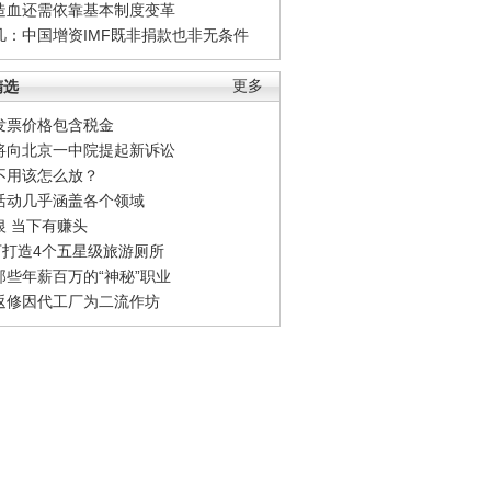
造血还需依靠基本制度变革
凡：中国增资IMF既非捐款也非无条件
精选
更多
发票价格包含税金
将向北京一中院提起新诉讼
不用该怎么放？
活动几乎涵盖各个领域
银 当下有赚头
0万打造4个五星级旅游厕所
那些年薪百万的“神秘”职业
返修因代工厂为二流作坊