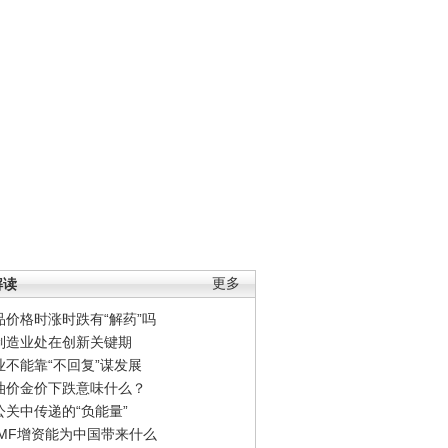
解读
更多
品价格时涨时跌有“解药”吗
制造业处在创新关键期
业不能靠“不回复”谋发展
油价金价下跌意味什么？
公关中传递的“负能量”
IMF增资能为中国带来什么