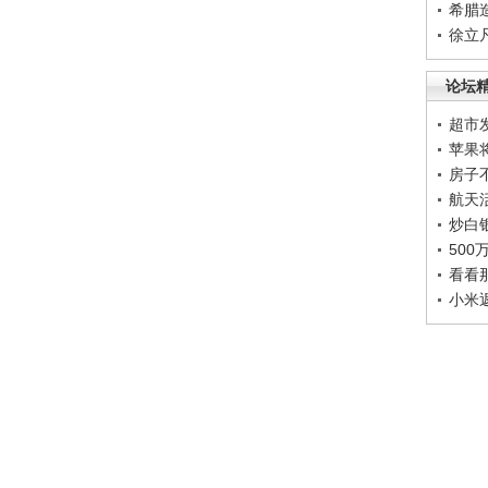
希腊
徐立
论坛
超市
苹果
房子
航天
炒白
50
看看
小米