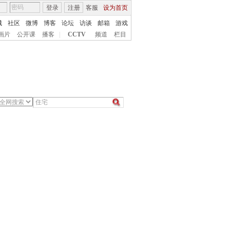
登录
注册
客服
设为首页
城
社区
微博
博客
论坛
访谈
邮箱
游戏
画片
公开课
播客
|
CCTV
频道
栏目