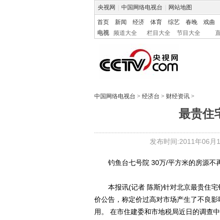
央视网
|
中国网络电视台
|
网站地图
首页
新闻
经济
体育
综艺
春晚
戏曲
电视
频道大全
栏目大全
节目大全
中国网络电视台
>
经济台
>
财经资讯
>
最贵住
发布时间:2011年06月18
钓鱼台七号院 30万/平方米的房源不
本报讯(记者 陈斯)针对北京最贵住宅
价公告，称定价过高对市场产生了不良影响
用。 在市住建委和市地税局近日的调查