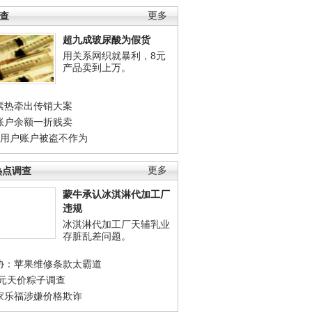
调查
更多
超九成玻尿酸为假货
用关系网织就暴利，8元
产品卖到上万。
素热牵出传销大案
账户余额一折贱卖
店用户账户被盗不作为
热点调查
更多
蒙牛承认冰淇淋代加工厂
违规
冰淇淋代加工厂天辅乳业
存脏乱差问题。
协：苹果维修条款太霸道
0元天价粽子调查
家乐福涉嫌价格欺诈