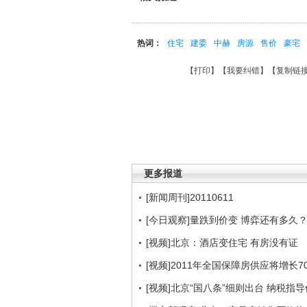
热词：
住宅
建委
中赫
房源
售价
豪宅
【
打印
】【
我要纠错
】【
复制链
更多报道
[新闻周刊]20110611
[今日观察]量跌到价变 博弈还有多久？(2
[视频]北京：酒店变住宅 有房没有证
[视频]2011年全国保障房供应将增长7
[视频]北京“国八条”细则出台 纳税指