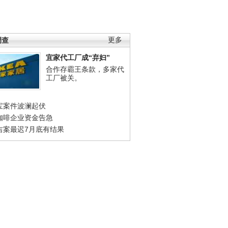
调查
更多
宜家代工厂成“弃妇”
合作存霸王条款，多家代
工厂被关。
宝案件波澜起伏
咖啡企业资金告急
吉案最迟7月底有结果