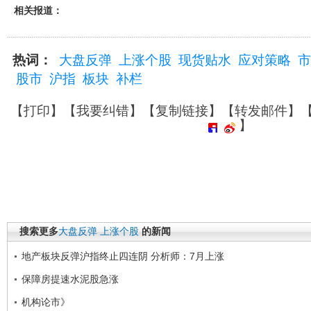
相关报道：
热词：
大盘反弹
上涨个股
现货贴水
应对策略
市
股市
沪指
板块
补栏
【
打印
】【
我要纠错
】【
复制链接
】【
转发邮件
】
】
搜索更多
大盘反弹
上涨个股
的新闻
地产板块反弹沪指终止四连阴 分析师：7月上涨
保障房提速水泥股急涨
机构论市》