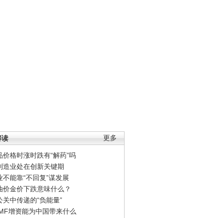
解读
更多
品价格时涨时跌有“解药”吗
制造业处在创新关键期
业不能靠“不回复”谋发展
油价金价下跌意味什么？
公关中传递的“负能量”
IMF增资能为中国带来什么