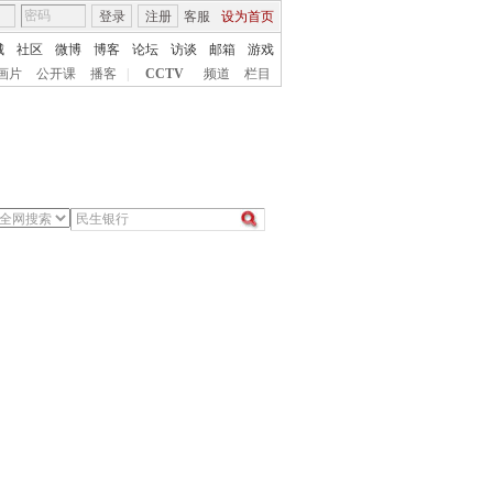
登录
注册
客服
设为首页
城
社区
微博
博客
论坛
访谈
邮箱
游戏
画片
公开课
播客
|
CCTV
频道
栏目