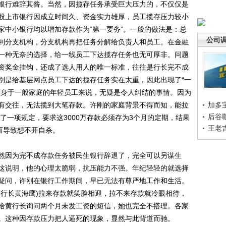
行难辞其咎。当然，因揽存任务承受巨大压力的，不仅仅是
股上市银行因成立时间久、资金实力雄厚，员工揽存压力较小
家中小银行均以增加存款作为“第一要务”。一般的做法是：总
公司
到分支机构，分支机构再把任务分解给负责人和员工。在金融
一种无奈的选择，给一线员工下达揽存任务也无可厚非。问题
资奖金挂钩，还成了选人用人的唯一标准，往往是行长完不成
别是给基层网点员工下达的揽存任务实在太重，因此出现了“一
出身于一般家庭的年轻员工来说，无疑是令人纠结的事情。因为
有交往，无法揽到大笔存款。许刚的家庭背景不得而知，能拉
加多
后谷
加了一项规定，要求这3000万存款必须存为3个月的定期，结果
王老
而导致想不开自杀。
因为完不成存款任务被民生银行辞退了，完全可以另谋生
这说明，他的心理太脆弱，抗压能力不强。年纪轻轻的就选择
疑问，许刚在银行工作期间，早已无法有尊严地工作和生活。
的行长黄海鹰)拉来存款就笑脸相迎，拉不来存款就冷眼相待，
给黄行长询问两个月未发工资的短信，她也完全不搭理。各家
。这种因存款压力把人逼死的现象，显然与此背道而驰。