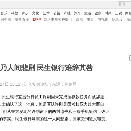
音乐
科教
青少
文化
艺术
公益
产经
汽车
旅游
健康
时尚
三农
商
直播中国
赛事直播
网络电视客户端
|
高清
电影
电视剧
纪录片
动
乃人间悲剧 民生银行难辞其咎
日 15:12 |
进入复兴论坛
| 来源：荆楚网
，民生银行宜昌分行员工许刚因未完成拉存款任务而被辞退，
关人士确认了这一消息，但是否认许刚是因考核压力过大而自
。但从警方发现的许刚留下的两封遗书和一条手机短信，佐证
的事实。民生银行导演的这一人间悲剧，应该受到道义谴责。