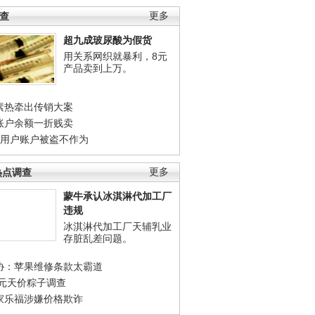
调查
更多
超九成玻尿酸为假货
用关系网织就暴利，8元
产品卖到上万。
素热牵出传销大案
账户余额一折贱卖
店用户账户被盗不作为
热点调查
更多
蒙牛承认冰淇淋代加工厂
违规
冰淇淋代加工厂天辅乳业
存脏乱差问题。
协：苹果维修条款太霸道
0元天价粽子调查
家乐福涉嫌价格欺诈