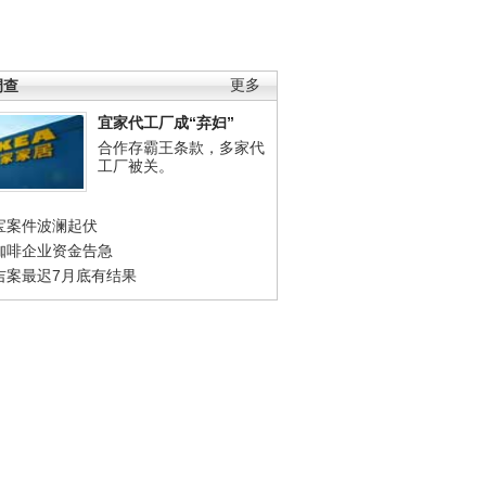
调查
更多
宜家代工厂成“弃妇”
合作存霸王条款，多家代
工厂被关。
宝案件波澜起伏
咖啡企业资金告急
吉案最迟7月底有结果