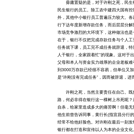
毋庸置疑的是，对于许刚之死，民生银
民生银行的员工。除工农中建四大国有控
外，其他中小银行员工普遍压力较大。各
行下达年度新增存款任务，而后层层分解
市场竞争激烈的大环境下，这种做法也是
在于，银行不仅把完成存款任务与个人工
任务就下课，员工完不成任务就辞退，特
人干银行，全家跟着忙”的现象。这对于
父母和本人与资金实力雄厚的企业老板难
到3000万存款已经很不容易，但单位又
是“许刚没有完成任务”，因而被辞退，进
许刚之死，当然主要责任在自己。既然
路，何必非得在银行这一棵树上吊死呢？
自杀，给家里造成多大的痛苦啊！但毫无
他生前曾告诉同事，黄行长(指宜昌分行
经常不给他好脸色。对许刚在最后一刻发
银行都在打造和宣传以人为本的企业文化