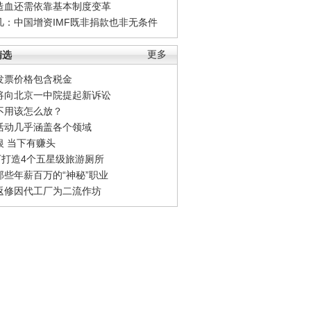
造血还需依靠基本制度变革
凡：中国增资IMF既非捐款也非无条件
精选
更多
发票价格包含税金
将向北京一中院提起新诉讼
不用该怎么放？
活动几乎涵盖各个领域
银 当下有赚头
0万打造4个五星级旅游厕所
那些年薪百万的“神秘”职业
返修因代工厂为二流作坊