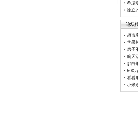
希腊
徐立
论坛
超市
苹果
房子
航天
炒白
50
看看
小米