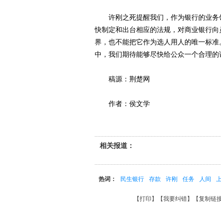
许刚之死提醒我们，作为银行的业务领
快制定和出台相应的法规，对商业银行向
界，也不能把它作为选人用人的唯一标准
中，我们期待能够尽快给公众一个合理的
稿源：荆楚网
作者：侯文学
相关报道：
热词：
民生银行
存款
许刚
任务
人间
【
打印
】【
我要纠错
】【
复制链