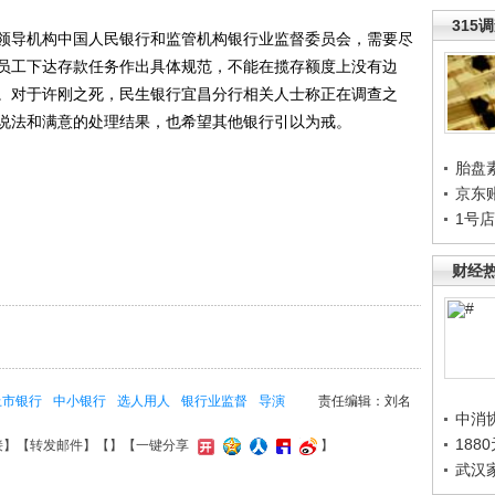
315
导机构中国人民银行和监管机构银行业监督委员会，需要尽
员工下达存款任务作出具体规范，不能在揽存额度上没有边
。对于许刚之死，民生银行宜昌分行相关人士称正在调查之
说法和满意的处理结果，也希望其他银行引以为戒。
胎盘
京东
1号
财经
上市银行
中小银行
选人用人
银行业监督
导演
责任编辑：刘名
中消
188
接
】【
转发邮件
】【
】
【一键分享
】
武汉