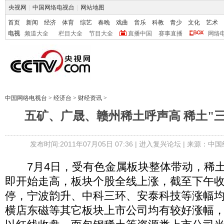
央视网
|
中国网络电视台
|
网站地图
首页
新闻
经济
体育
综艺
春晚
戏曲
音乐
科教
青少
文化
艺术
电视
频道大全
栏目大全
节目大全
直播中国
赛事直播
网络
中国网络电视台
>
经济台
>
财经资讯
>
五矿、广晟、赣州稀土呼声高 稀土"
发布时间:2011年07月05日 07:36 |
进入复兴论坛
| 来源：中
7月4日，受有色金属板块整体带动，稀土
即开始走高，板块个股全线上涨，截至下午
停，宁波韵升、中科三环、安泰科技等涨幅均
横店东磁等其它板块上市公司均有较好涨幅