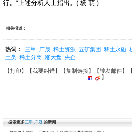
行。”上述分析人士指出。( 杨 萌 )
相关报道：
热词：
三甲
广晟
稀土资源
五矿集团
稀土永磁
土类
稀土分离
涨大盘
央企
【
打印
】【
我要纠错
】【
复制链接
】【
转发邮件
】
】
搜索更多
三甲
广晟
的新闻