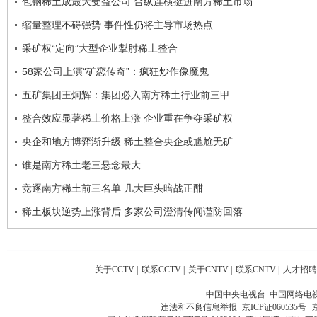
包钢稀土成最大受益公司 合纵连横挺进南方稀土市场
缩量整理不碍强势 事件性仍将主导市场热点
采矿权“定向”大型企业掣肘稀土整合
58家公司上演“矿恋传奇”：疯狂炒作像魔鬼
五矿集团王炯辉：集团必入南方稀土行业前三甲
整合效应显著稀土价格上涨 企业重在争夺采矿权
央企和地方博弈渐升级 稀土整合央企或尴尬无矿
谁是南方稀土老三悬念最大
竞逐南方稀土前三名单 几大巨头暗战正酣
稀土板块逆势上涨背后 多家公司澄清传闻谨防回落
关于CCTV
|
联系CCTV
|
关于CNTV
|
联系CNTV
|
人才招聘
中国中央电视台 中国网络电
违法和不良信息举报
京ICP证060535号