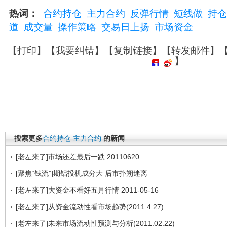
热词：
合约持仓
主力合约
反弹行情
短线做
持仓
道
成交量
操作策略
交易日上扬
市场资金
【
打印
】【
我要纠错
】【
复制链接
】【
转发邮件
】
】
搜索更多
合约持仓
主力合约
的新闻
[老左来了]市场还差最后一跌 20110620
[聚焦“钱流”]期铝投机成分大 后市扑朔迷离
[老左来了]大资金不看好五月行情 2011-05-16
[老左来了]从资金流动性看市场趋势(2011.4.27)
[老左来了]未来市场流动性预测与分析(2011.02.22)