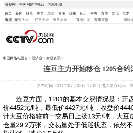
央视网
|
中国网络电视台
|
网站地图
首页
新闻
经济
体育
综艺
春晚
戏曲
音乐
科教
青少
文化
艺术
电视
频道大全
栏目大全
节目大全
直播中国
赛事直播
网络
中国网络电视台
>
经济台
>
财经资讯
>
连豆主力开始移仓 1205合
发布时间:2011年07月05日 17:00 |
进入复兴论坛
|
连豆方面，1201的基本交易情况是：开盘于
价4452元/吨，最低价4427元/吨，收盘价44
计大豆价格较前一交易日上扬13元/吨，大豆成
仓量29.2万张，交易量处于低迷状态，依然不