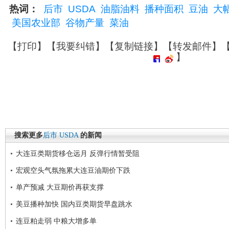
热词：
后市
USDA
油脂油料
播种面积
豆油
大
美国农业部
谷物产量
菜油
【
打印
】【
我要纠错
】【
复制链接
】【
转发邮件
】
】
搜索更多
后市
USDA
的新闻
大连豆类期货移仓远月 反弹行情暂受阻
宏观空头气氛拖累大连豆油期价下跌
单产预减 大豆期价再获支撑
美豆播种加快 国内豆类期货早盘跳水
连豆粕走弱 中粮大增多单