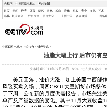
央视网
|
中国网络电视台
|
网站地图
首页
新闻
经济
体育
综艺
春晚
戏曲
音乐
科教
青少
文化
艺术
电视
频道大全
栏目大全
节目大全
直播中国
赛事直播
网络
中国网络电视台
>
经济台
>
财经资讯
>
油脂大幅上行 后市仍有
发布时间:2011年07月08日 18:04 |
进入复兴论坛
|
美元回落，油价大涨，加上美国中西部作
风险买盘入场，周四CBOT大豆期货市场整
于下周二公布新的月度供需报告，市场关注
单产及产量数据的变化。其中11月大豆收盘133