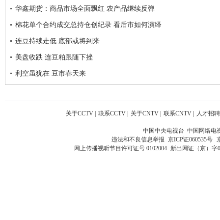
华鑫期货：商品市场全面飘红 农产品继续反弹
棉花单个合约成交总持仓创纪录 看后市如何演绎
连豆持续走低 底部或将到来
美盘收跌 连豆粕跟随下挫
利空虽犹在 豆市春天来
关于CCTV
|
联系CCTV
|
关于CNTV
|
联系CNTV
|
人才招聘
中国中央电视台 中国网络电
违法和不良信息举报
京ICP证060535号
网上传播视听节目许可证号 0102004
新出网证（京）字0