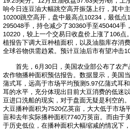
19.25美分。12月豆油收盘57.63美分/磅，上
响今日连豆油大幅跳空高开振荡上行，其中主力
10200跳空高开，盘中最高点10234，最低点1
295048手，持仓减少了30360手至45040
10220，较上一个交易日收盘价上涨了106
植报告下调大豆种植面积，以及油脂库存消
全球谷物供需趋紧。预计豆油后市有望冲击10
首先，6月30日，美国农业部公布了农产
农作物播种面积预估报告。数据显示，美国当季
蒲式耳，远高于市场平均预测5.97亿蒲式耳和
耳的水平，充分体现出目前大豆消费的低迷
豆进口洗船的现实，对于盘面无疑是利空的
大豆播种面积为7520亿英亩，大大低于市场平
亩和去年实际播种面积7740万英亩。而由于
于历史低位，在播种面积大幅缩减的情况下