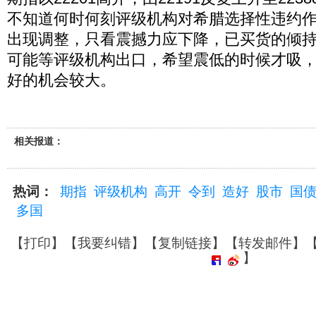
不知道何时何刻评级机构对希腊选择性违约
出现调整，只看震撼力应下降，已买货的倾
可能等评级机构出口，希望震低的时候才吸
好的机会较大。
相关报道：
热词：
期指
评级机构
高开
令到
造好
股市
国
多国
【
打印
】【
我要纠错
】【
复制链接
】【
转发邮件
】
】