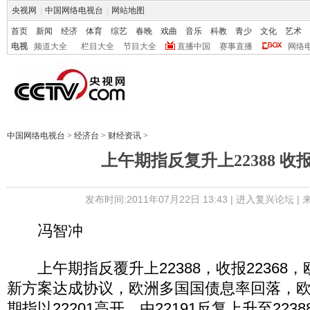
央视网
|
中国网络电视台
|
网站地图
首页
新闻
经济
体育
综艺
春晚
戏曲
音乐
科教
青少
文化
艺术
电视
频道大全
栏目大全
节目大全
直播中国
赛事直播
网络
中国网络电视台
>
经济台
>
财经资讯
>
上午期指反复升上22388 收报2
发布时间:2011年07月22日 13:43 |
进入复兴论坛
|
冯智冲
上午期指反覆升上22388，收报22368
新方案达成协议，欧洲多国国债息率回落，
期指以22201高开，由22191反复上升至22