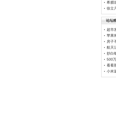
希腊
徐立
论坛
超市
苹果
房子
航天
炒白
50
看看
小米