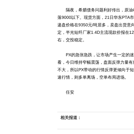
隔夜，希腊债务问题利好传出，原油收盘
落9000以下。现货方面，21日华东PTA
递盘价格在9350元/吨居多，卖盘出货意
定，半光短纤厂家1.4D主流现款价报在1265
右，交投稳定。
PX的急张急跌，让市场产生一定的迷茫
看，今日维持窄幅震荡，盘面反弹力量有所
不大，所以PX带动的行情反弹更倾向于
速行情，则多单离场，空单布局进场。
任安
相关报道：