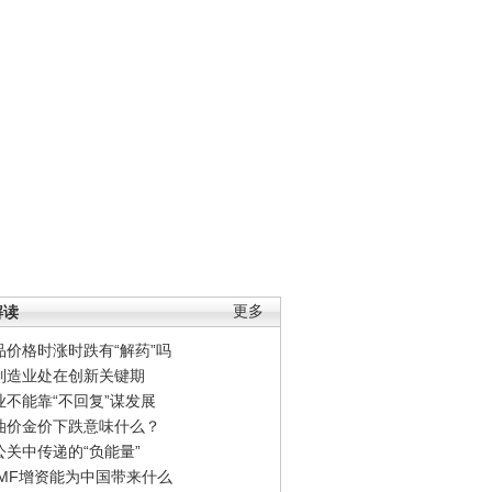
解读
更多
品价格时涨时跌有“解药”吗
制造业处在创新关键期
业不能靠“不回复”谋发展
油价金价下跌意味什么？
公关中传递的“负能量”
IMF增资能为中国带来什么