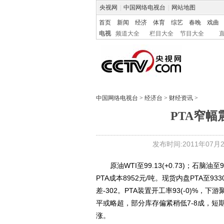
央视网
|
中国网络电视台
|
网站地图
首页
新闻
经济
体育
综艺
春晚
戏曲
电视
频道大全
栏目大全
节目大全
中国网络电视台
>
经济台
>
财经资讯
>
PTA窄幅
发布时间:2011年07月22
原油WTI至99.13(+0.73)；石脑油至994
PTA成本8952元/吨。现货内盘PTA至9330
差-302。PTA装置开工率93(-0)%，
平或略超，部分库存偏紧稍低7-8成，短期
涨。