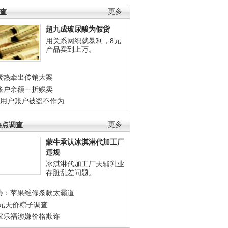
调查
更多
超九成玻尿酸为假货
用关系网织就暴利，8元
产品卖到上万。
素热牵出传销大案
账户余额一折贱卖
店用户账户被盗不作为
热点调查
更多
蒙牛承认冰淇淋代加工厂
违规
冰淇淋代加工厂天辅乳业
存脏乱差问题。
协：苹果维修条款太霸道
0元天价粽子调查
家乐福涉嫌价格欺诈