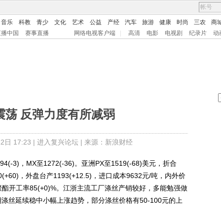
音乐
科教
青少
文化
艺术
公益
产经
汽车
旅游
健康
时尚
三农
商
直播中国
赛事直播
网络电视客户端
|
高清
电影
电视剧
纪录片
动
震荡 反弹力度有所减弱
日 17:23 |
进入复兴论坛
| 来源：新浪财经
(-3)，MX至1272(-36)。亚洲PX至1519(-68)美元，折合
(+60)，外盘台产1193(+12.5)，进口成本9632元/吨，内外价
下游聚酯开工率85(+0)%。江浙主流工厂涤丝产销较好，多能勉强做
涤丝延续稳中小幅上涨趋势，部分涤丝价格有50-100元的上