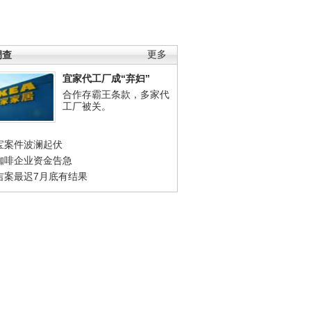
调查
更多
宜家代工厂成“弃妇”
合作存霸王条款，多家代
工厂被关。
宝案件波澜起伏
咖啡企业资金告急
吉案最迟7月底有结果