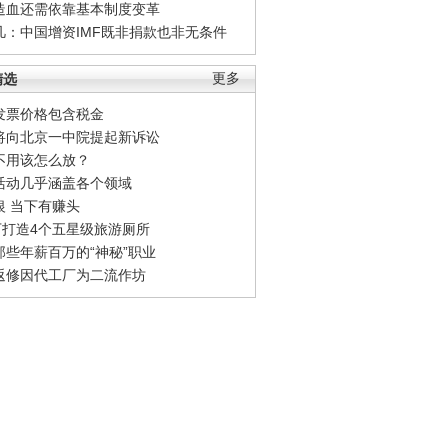
造血还需依靠基本制度变革
凡：中国增资IMF既非捐款也非无条件
精选
更多
发票价格包含税金
将向北京一中院提起新诉讼
不用该怎么放？
活动几乎涵盖各个领域
银 当下有赚头
0万打造4个五星级旅游厕所
那些年薪百万的“神秘”职业
返修因代工厂为二流作坊