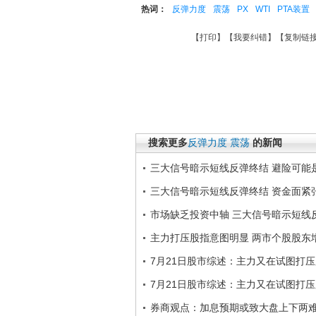
热词：
反弹力度
震荡
PX
WTI
PTA装置
【
打印
】【
我要纠错
】【
复制链
搜索更多
反弹力度
震荡
的新闻
三大信号暗示短线反弹终结 避险可能
三大信号暗示短线反弹终结 资金面紧
市场缺乏投资中轴 三大信号暗示短线
主力打压股指意图明显 两市个股股东
7月21日股市综述：主力又在试图打
7月21日股市综述：主力又在试图打
券商观点：加息预期或致大盘上下两