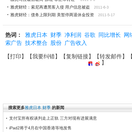
雅虎财经：索尼再遭黑客入侵 用户信息被盗
2011-6-3
雅虎财经：债务上限到期 美暂停两退休金投资
2011-5-17
热词：
雅虎日本
财季
净利润
谷歌
同比增长
网
索广告
技术整合
股份
广告收入
【
打印
】【
我要纠错
】【
复制链接
】【
转发邮件
】
】
搜索更多
雅虎日本
财季
的新闻
支付宝所有权谈判走上正轨 三方对现有进展满意
iPad2将于4月在中国香港等地发售