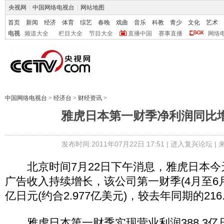
央视网
|
中国网络电视台
|
网站地图
首页
新闻
经济
体育
综艺
春晚
戏曲
音乐
科教
青少
文化
艺术
电视
频道大全
栏目大全
节目大全
直播中国
赛事直播
网络
中国网络电视台
>
经济台
>
财经资讯
>
雅虎日本第一财季净利润同比增
发布时间:2011年07月22日 17:51 |
进入复兴论坛
|
北京时间7月22日下午消息，雅虎日本今
广告收入持续增长，该公司第一财季(4月至6月)
亿日元(约合2.977亿美元)，较去年同期的216
雅虎日本第一财季实现营业利润388.3亿