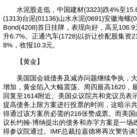
水泥股走低，中国建材(3323)跌4%至15.
(1313)台泥(01136)山水水泥(0691)安徽海螺(00
Bond(4208)首日挂牌，表现向好，高见106.
升6.7%。正通汽车(1728)以折让价配股集资
8%，收报10.3元。
【黄金】
美国国会就债务及减赤问题继续争执，大
增加，黄金陷入大幅震荡。周四最高1620，最
回复至1614附近。美国众议院共和党议员表
提高债务上限方案进行投票的时间，这暗示
得通过该方案所必需的216张赞成票。而美
议长约翰-博纳提出的债务和赤字方案是一场
得参议院通过。IMF总裁拉嘉德将再次警告