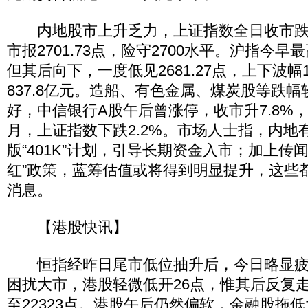
内地股市上升乏力，上证指数全日收市跌7.0
市报2701.73点，险守2700水平。沪指今早最高
但其后向下，一度低见2681.27点，上下波幅
837.8亿元。造船、有色金属、煤炭股等跌
好，中信银行A股午后曾涨停，收市升7.8%，
月，上证指数下跌2.2%。市场人士指，内地
版“401K”计划，引导长期资金入市；加上传
红”政策，蓝筹估值或将得到明显提升，这些
消息。
【港股快讯】
恒指经昨日尾市低位抽升后，今日略显疲
困扰大市，港股轻微低开26点，惟其后反复走
至22323点。港股午后仍然偏软，金融股拖