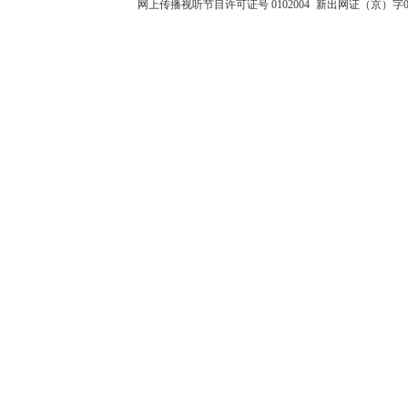
网上传播视听节目许可证号 0102004
新出网证（京）字0