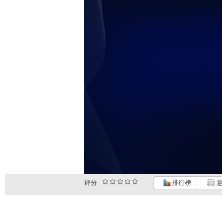
评分
排行榜
意