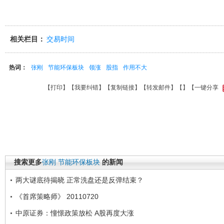
相关栏目：
交易时间
热词：
张刚
节能环保板块
领涨
股指
作用不大
【
打印
】【
我要纠错
】【
复制链接
】【
转发邮件
】【
】
【一键分享
搜索更多
张刚
节能环保板块
的新闻
两大谜底待揭晓 正常洗盘还是反弹结束？
《首席策略师》 20110720
中原证券：憧憬政策放松 A股再度大涨