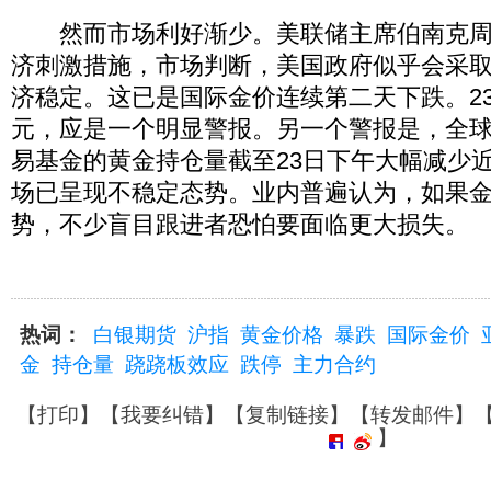
然而市场利好渐少。美联储主席伯南克周
济刺激措施，市场判断，美国政府似乎会采
济稳定。这已是国际金价连续第二天下跌。23
元，应是一个明显警报。另一个警报是，全
易基金的黄金持仓量截至23日下午大幅减少近
场已呈现不稳定态势。业内普遍认为，如果
势，不少盲目跟进者恐怕要面临更大损失。
热词：
白银期货
沪指
黄金价格
暴跌
国际金价
金
持仓量
跷跷板效应
跌停
主力合约
【
打印
】【
我要纠错
】【
复制链接
】【
转发邮件
】
】