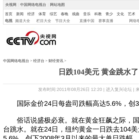
央视网
|
中国网络电视台
|
网站地图
首页
新闻
经济
体育
综艺
春晚
戏曲
音乐
科教
青少
文化
艺术
电视
频道大全
栏目大全
节目大全
直播中国
赛事直播
网络
中国网络电视台
>
经济台
>
财经资讯
>
日跌104美元 黄金跳水
发布时间:2011年08月26日 12:20 |
进入复兴论坛
|
国际金价24日每盎司跌幅高达5.6%，创
俗话说盛极必衰。就在黄金狂飙之际，国
台跳水。就在24日，纽约黄金一日跌去104美
5.6%，创下2008年3月以来的最大单日跌