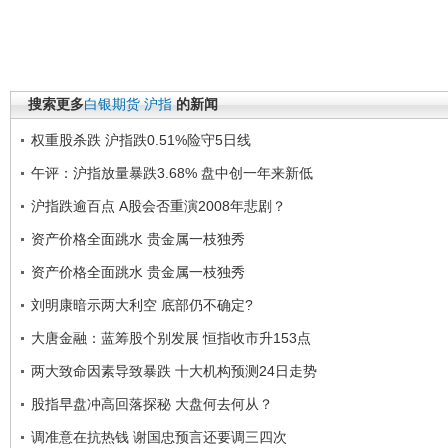
搜索更多
白银期货
沪指
的新闻
权重股杀跌 沪指跌0.51%险守5日线
午评：沪指放量暴跌3.68% 盘中创一年来新低
沪指跌逾百点 A股会否重演2008年悲剧？
资产价格全面跳水 贵金属一枝独秀
资产价格全面跳水 贵金属一枝独秀
刘明康暗示两大利空 底部仍不确定?
大唐金融：蓝筹股个别发展 恒指收市升153点
两大致命因素导致暴跌 十大机构预测24日走势
股指早盘冲高回落探秘 大盘何去何从？
调准意在抗热钱 谢国忠预言还要调三四次