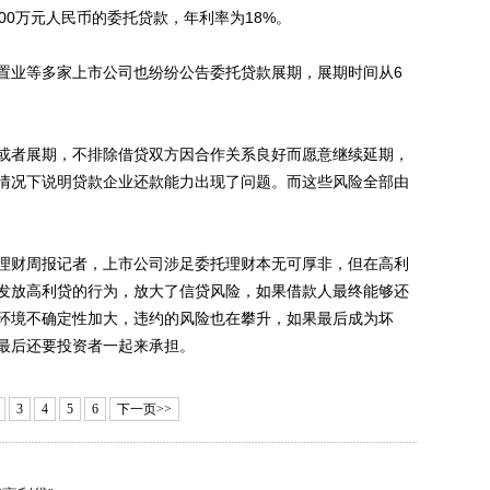
00万元人民币的委托贷款，年利率为18%。
业等多家上市公司也纷纷公告委托贷款展期，展期时间从6
者展期，不排除借贷双方因合作关系良好而愿意继续延期，
情况下说明贷款企业还款能力出现了问题。而这些风险全部由
财周报记者，上市公司涉足委托理财本无可厚非，但在高利
发放高利贷的行为，放大了信贷风险，如果借款人最终能够还
环境不确定性加大，违约的风险也在攀升，如果最后成为坏
最后还要投资者一起来承担。
3
4
5
6
下一页>>