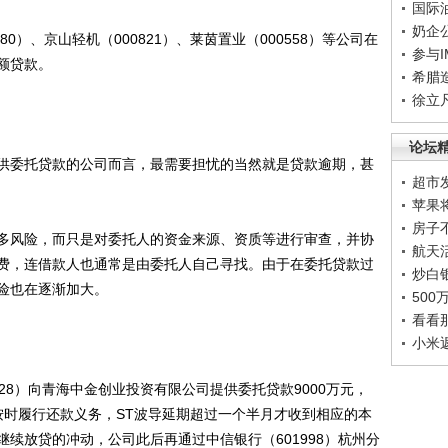
国际
奶企
）、京山轻机（000821）、莱茵置业（000558）等公司在
参与
额贷款。
希腊
徐立
论坛
委托贷款的公司而言，最需要担忧的当然就是贷款逾期，甚
超市
苹果
房子
风险，而只是对委托人的资金来源、资质等进行审查，并协
航天
费，连借款人也通常是由委托人自己寻找。由于在委托贷款过
炒白
险也在逐渐加大。
50
看看
小米
28）向青海中金创业投资有限公司提供委托贷款9000万元，
按时履行还款义务，ST波导延期超过一个半月才收到相应的本
续放贷的冲动，公司此后再通过中信银行（601998）杭州分