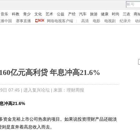
音乐
科教
青少
文化
艺术
公益
产经
汽车
旅游
健康
时尚
三农
商
直播中国
赛事直播
网络电视客户端
|
高清
电影
电视剧
纪录片
动
60亿元高利贷 年息冲高21.6%
日 07:45 |
进入复兴论坛
| 来源：理财周报
息冲高21.6%
资金充裕上市公司热衷的项目。如果说投资理财产品还能淡
贷则是直奔着高息收入而去。