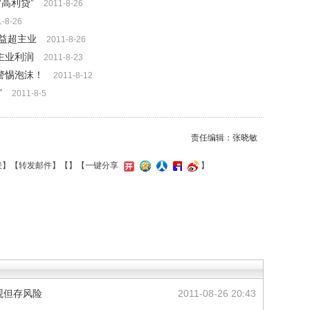
高利贷”
2011-8-26
1-8-26
益超主业
2011-8-26
主业利润
2011-8-23
警惕泡沫！
2011-8-12
”
2011-8-5
责任编辑：张晓敏
接
】【
转发邮件
】【
】
【一键分享
】
可观但存风险
2011-08-26 20:43