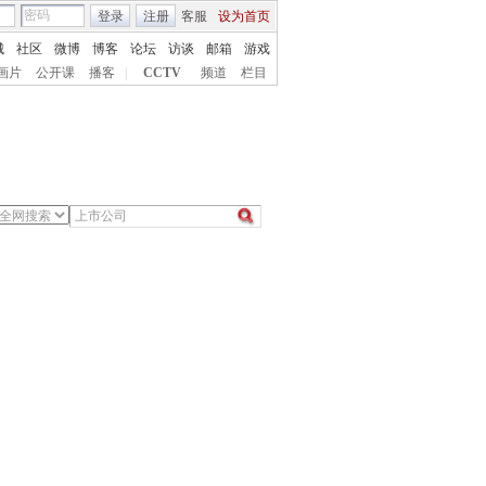
登录
注册
客服
设为首页
城
社区
微博
博客
论坛
访谈
邮箱
游戏
画片
公开课
播客
|
CCTV
频道
栏目