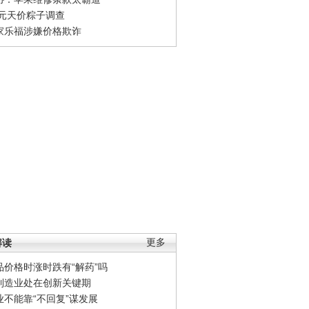
0元天价粽子调查
家乐福涉嫌价格欺诈
解读
更多
品价格时涨时跌有“解药”吗
制造业处在创新关键期
业不能靠“不回复”谋发展