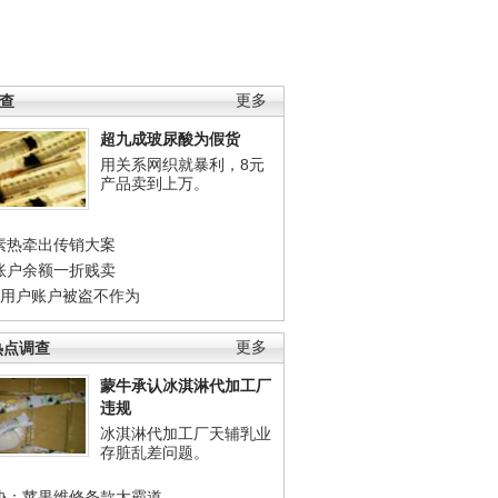
调查
更多
超九成玻尿酸为假货
用关系网织就暴利，8元
产品卖到上万。
素热牵出传销大案
账户余额一折贱卖
店用户账户被盗不作为
热点调查
更多
蒙牛承认冰淇淋代加工厂
违规
冰淇淋代加工厂天辅乳业
存脏乱差问题。
协：苹果维修条款太霸道