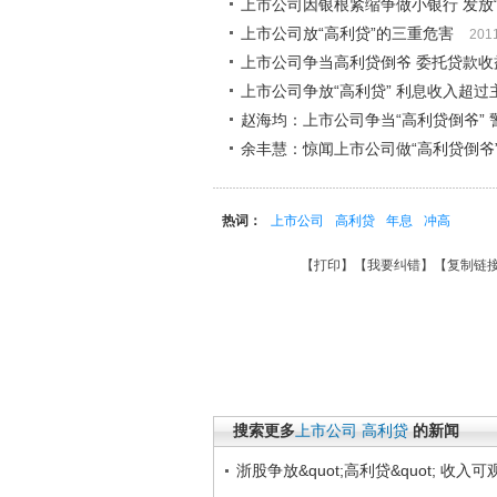
上市公司因银根紧缩争做小银行 发放“
上市公司放“高利贷”的三重危害
201
上市公司争当高利贷倒爷 委托贷款收
上市公司争放“高利贷” 利息收入超过
赵海均：上市公司争当“高利贷倒爷” 
余丰慧：惊闻上市公司做“高利贷倒爷
热词：
上市公司
高利贷
年息
冲高
【
打印
】【
我要纠错
】【
复制链
搜索更多
上市公司
高利贷
的新闻
浙股争放&quot;高利贷&quot; 收入