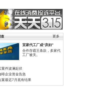
调查
更多
宜家代工厂成“弃妇”
合作存霸王条款，多家代
工厂被关。
宝案件波澜起伏
咖啡企业资金告急
吉案最迟7月底有结果