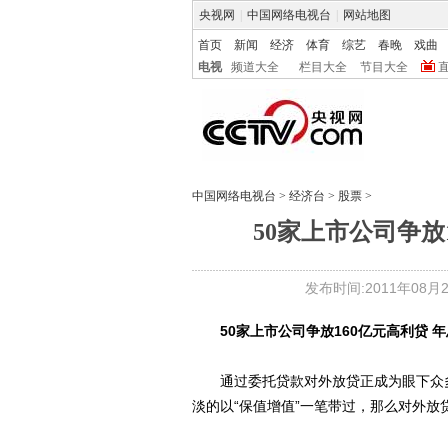
央视网
|
中国网络电视台
|
网站地图
首页
新闻
经济
体育
综艺
春晚
戏曲
电视
频道大全
栏目大全
节目大全
中国网络电视台
>
经济台
>
股票
>
50家上市公司争放1
发布时间:2011年08月29
50家上市公司争放160亿元高利贷 年
通过委托贷款对外放贷正成为眼下众多
淡的以“保值增值”一笔带过，那么对外放