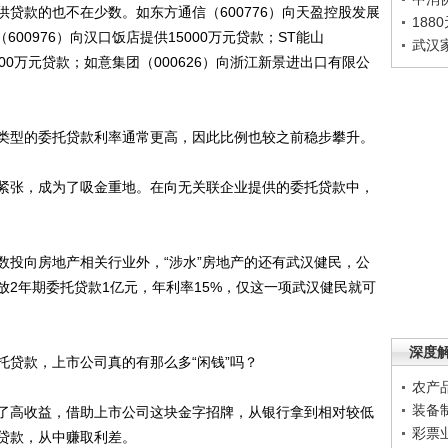
款的也不在少数。如东方通信（600776）向天盈控股发展
188
600976）向汉口饭店提供15000万元贷款；ST能山
武汉
000万元贷款；如意集团（000626）向浙江新景进出口有限公
型的委托贷款利率通常更高，因此比例也较之前稳步攀升。
张，成为了吸金重地。在向无关联企业提供的委托贷款中，
投向房地产相关行业外，“涉水”房地产的还有武汉健民，公
2年期委托贷款1亿元，年利率15%，仅这一项武汉健民就可
深度
贷款，上市公司真的有那么多“闲钱”吗？
农产
装备
高收益，借助上市公司这块金字招牌，从银行拿到相对较低
彩票
贷款，从中赚取利差。