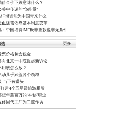
油价金价下跌意味什么？
公关中传递的“负能量”
IMF增资能为中国带来什么
造血还需依靠基本制度变革
凡：中国增资IMF既非捐款也非无条件
精选
更多
发票价格包含税金
将向北京一中院提起新诉讼
不用该怎么放？
活动几乎涵盖各个领域
银 当下有赚头
0万打造4个五星级旅游厕所
那些年薪百万的“神秘”职业
返修因代工厂为二流作坊