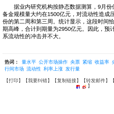
据业内研究机构按静态数据测算，9月份
备金规模量大约在1500亿元，对流动性造成
份的第二周和第三周。统计显示，这段时间
期高峰，合计到期量为2950亿元。因此，预
系流动性的冲击并不大。
热词：
量水平
公开市场操作
央票
紧缩
收益率
行间市场
流动性
利率上涨
发行量
【
打印
】【
我要纠错
】【
复制链接
】【
转发邮件
】
】