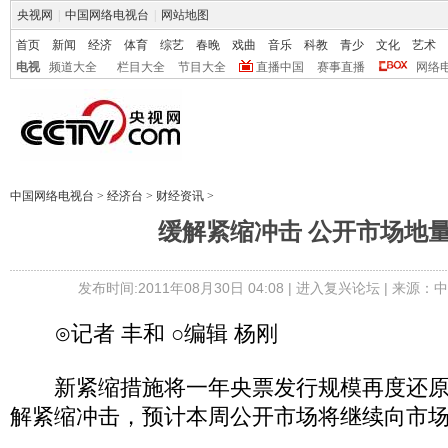
央视网
|
中国网络电视台
|
网站地图
首页
新闻
经济
体育
综艺
春晚
戏曲
音乐
科教
青少
文化
艺术
电视
频道大全
栏目大全
节目大全
直播中国
赛事直播
网络
中国网络电视台
>
经济台
>
财经资讯
>
缓解紧缩冲击 公开市场地
发布时间:2011年08月30日 04:08 |
进入复兴论坛
| 来源：
⊙记者 丰和 ○编辑 杨刚
新紧缩措施将一年央票发行规模再度还原至
解紧缩冲击，预计本周公开市场将继续向市