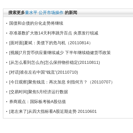
搜索更多
量水平
公开市场操作
的新闻
国债和企债的分化走势将继续
存准基数扩大致14天利率跳升百点 央票发行锐减
[面对面]夏斌：美债下的危与机（20110814）
[视频]7月货币供应量继续减少 下半年继续稳健货币政策
[从怎么看到怎么办]怎么保持物价稳定(20110811)
[对话]谁在左右中国“钱流”(20110710)
[今日观察]聚焦钱流：再次加息 剑指何方？（20110707）
[交易时间]聚焦5月经济运行数据
券商观点：国际板考验A股估值
[老左来了]从四大指标看A股近期走势 20110601