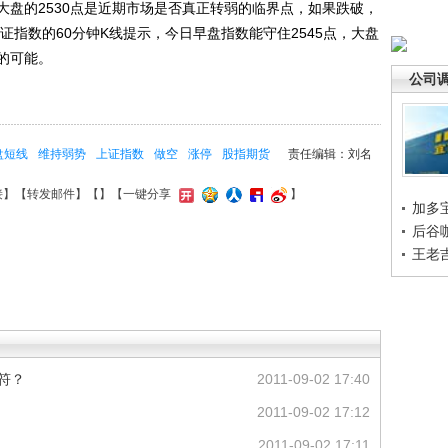
大盘的2530点是近期市场是否真正转弱的临界点，如果跌破，
证指数的60分钟K线提示，今日早盘指数能守住2545点，大盘
的可能。
公司
盘短线
维持弱势
上证指数
做空
涨停
股指期货
责任编辑：刘名
接
】【
转发邮件
】【
】
【一键分享
】
加多
后谷
王老
命符？
2011-09-02 17:40
2011-09-02 17:12
2011-09-02 17:11