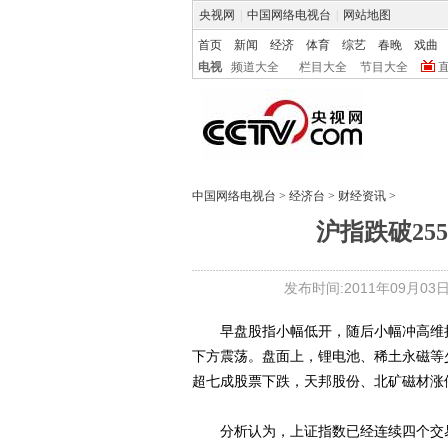
央视网
|
中国网络电视台
|
网站地图
首页
新闻
经济
体育
综艺
春晚
戏曲
电视
频道大全
栏目大全
节目大全
中国网络电视台
>
经济台
>
财经资讯
>
沪指跌破25
发布时间:2011年09月03日 0
早盘股指小幅低开，随后小幅冲高维持弱
下方震荡。盘面上，锂电池、稀土永磁等
超七成股票下跌，天邦股份、北矿磁材涨
分析认为，上证指数已经连续四个交易