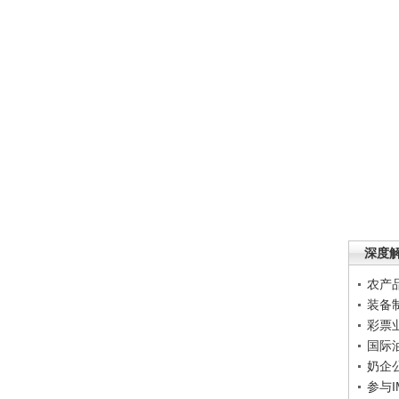
深度
农产
装备
彩票
国际
奶企
参与