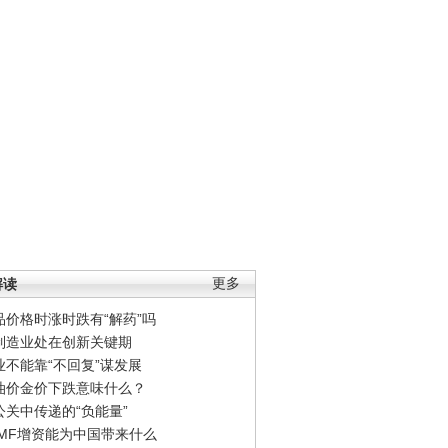
解读
更多
品价格时涨时跌有“解药”吗
制造业处在创新关键期
业不能靠“不回复”谋发展
油价金价下跌意味什么？
公关中传递的“负能量”
IMF增资能为中国带来什么