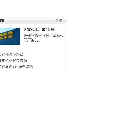
调查
更多
宜家代工厂成“弃妇”
合作存霸王条款，多家代
工厂被关。
宝案件波澜起伏
咖啡企业资金告急
吉案最迟7月底有结果