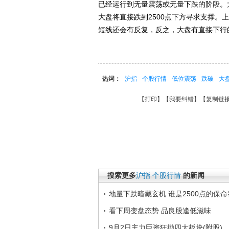
已经运行到无量震荡或无量下跌的阶段。
大盘将直接跌到2500点下方寻求支撑。上
短线还会有反复，反之，大盘有直接下行
热词：
沪指
个股行情
低位震荡
跌破
大
【
打印
】【
我要纠错
】【
复制链
搜索更多
沪指
个股行情
的新闻
地量下跌暗藏玄机 谁是2500点的保
看下周变盘态势 品良股逢低滋味
9月2日主力巨资狂抛四大板块(附股)