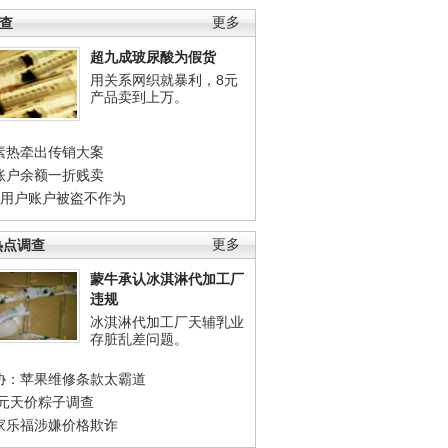
调查
更多
超九成玻尿酸为假货
用关系网织就暴利，8元
产品卖到上万。
素热牵出传销大案
账户余额一折贱卖
店用户账户被盗不作为
热点调查
更多
蒙牛承认冰淇淋代加工厂
违规
冰淇淋代加工厂天辅乳业
存脏乱差问题。
协：苹果维修条款太霸道
0元天价粽子调查
家乐福涉嫌价格欺诈