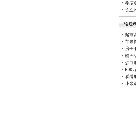
希腊
徐立
论坛
超市
苹果
房子
航天
炒白
50
看看
小米