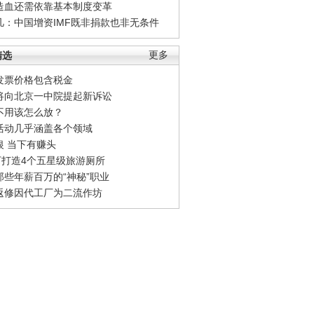
造血还需依靠基本制度变革
凡：中国增资IMF既非捐款也非无条件
精选
更多
发票价格包含税金
将向北京一中院提起新诉讼
不用该怎么放？
活动几乎涵盖各个领域
银 当下有赚头
0万打造4个五星级旅游厕所
那些年薪百万的“神秘”职业
返修因代工厂为二流作坊