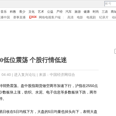
音乐
科教
青少
文化
艺术
公益
产经
汽车
旅游
健康
时尚
三农
商
直播中国
赛事直播
网络电视客户端
|
高清
电影
电视剧
纪录片
动
50低位震荡 个股行情低迷
4:40 |
进入复兴论坛
| 来源：中国经济网综合
势震荡。盘中股指期货做空两市加速下行，沪指在2550点
少数板块上涨，纺织、水泥、电子信息等多数板块下跌，两市
停。
日收在5日均线下方，大盘的5日均量也掉头向下，表明大盘