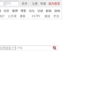
登录
注册
客服
设为首页
城
社区
微博
博客
论坛
访谈
邮箱
游戏
画片
公开课
播客
|
CCTV
频道
栏目