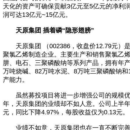
天化的资产可确保贡献3亿元至5亿元的净利
润可达13亿元~15亿元。
天原集团
插着磷“隐形翅膀”
天原集团 （002386，收盘价12.79元
聚氯乙烯制造企业。主要生产和销售聚氯乙
肼、电石、三聚磷酸纳等系列产品，拥有年产52
万吨烧碱、82万吨水泥、8万吨三聚磷酸钠和1
产能力。
虽然募投项目将进一步增强公司的规模优
年，天原集团的业绩却不如人意。公司上半年实
元，同比下降4.97%，每股收益仅为0.13元。
业绩不如意，天原集团也在一直不断完善