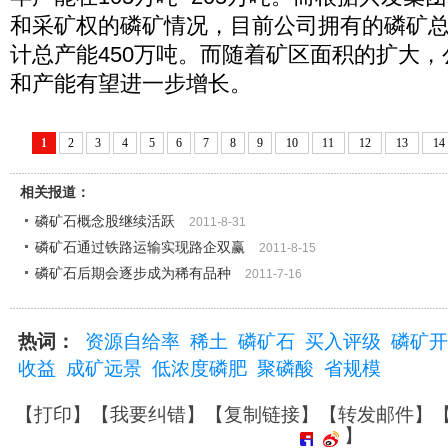
和采矿权的磷矿情况，目前公司拥有的磷矿总储
计总产能450万吨。而随着矿区面积的扩大
和产能有望进一步增长。
1
2
3
4
5
6
7
8
9
10
11
12
13
14
相关报道：
磷矿石概念股继续活跃
2011-8-31
磷矿石通过铁路运输实现路企双赢
2011-8-15
磷矿石后期会逐步成为稀有品种
2011-7-16
热词：
资源自给率
稀土
磷矿石
买入评级
磷矿开
收益
成矿远景
低浓度磷肥
聚磷酸
省规模
【
打印
】【
我要纠错
】【
复制链接
】【
转发邮件
】
】