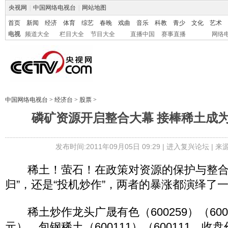
央视网
|
中国网络电视台
|
网站地图
首页
新闻
经济
体育
综艺
春晚
戏曲
音乐
科教
青少
文化
艺术
电视
频道大全
栏目大全
节目大全
直播中国
赛事直播
网络
中国网络电视台
>
经济台
>
股票
>
磷矿资源开启整合大幕 接棒稀土成
发布时间:2011年09月05日 09:29 |
进入复兴论坛
| 
稀土！萤石！在政策对资源的保护与整合
归”，还是“投机炒作”，两者的暴涨都演绎了
稀土炒作龙头广晟有色（600259）（60025
元）、包钢稀土（600111）（600111，收盘