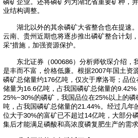
磷矿企业。还将磷矿列为湖北省重要矿种，
业结构调整。
湖北以外的其余磷矿大省整合也在提速。
云南、贵州近期也将逐步推出磷矿整合计划，
采”措施，加强资源保护。
东北证券（000686）分析师钦琛介绍，
是丰而不富，价格低廉。根据2007年国土资
磷矿总储量约176亿吨，仅次于摩洛哥；品位
储量为16.6亿吨，占我国磷矿总储量的9.4
25%~30%的磷矿，我国品位在25%以上的磷
吨，占我国磷矿总储量的21.44%。经过几
位大于30%的富矿已不超过14亿吨，大部分
集后才能满足磷酸和高浓度磷复肥生产的需