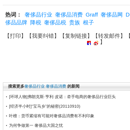
热词：
奢侈品行业
奢侈品消费
Graff
奢侈品网
D
侈品品牌
降税
奢侈品税
贵族
根子
【
打印
】【
我要纠错
】【
复制链接
】【
转发邮件
】
】
搜索更多
奢侈品行业
奢侈品消费
的新闻
[环球人物]弗朗克斯·亨利·皮诺：牵手电商的奢侈品行业巨头
[经济半小时]“宝马乡”的秘密(20110910)
叶檀：货币紧缩有可能对奢侈品消费有不利印象
为何争做第一 奢侈品大国之忧