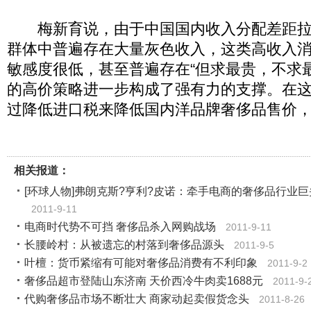
梅新育说，由于中国国内收入分配差距拉
群体中普遍存在大量灰色收入，这类高收入
敏感度很低，甚至普遍存在“但求最贵，不求
的高价策略进一步构成了强有力的支撑。在
过降低进口税来降低国内洋品牌奢侈品售价
相关报道：
[环球人物]弗朗克斯?亨利?皮诺：牵手电商的奢侈品行业巨
2011-9-11
电商时代势不可挡 奢侈品杀入网购战场
2011-9-11
长腰岭村：从被遗忘的村落到奢侈品源头
2011-9-5
叶檀：货币紧缩有可能对奢侈品消费有不利印象
2011-9-2
奢侈品超市登陆山东济南 天价西冷牛肉卖1688元
2011-9-
代购奢侈品市场不断壮大 商家动起卖假货念头
2011-8-26