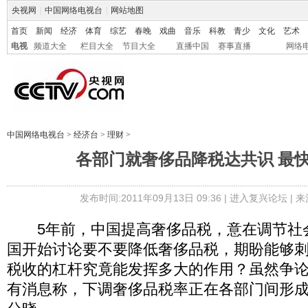
央视网
|
中国网络电视台
|
网站地图
首页
新闻
经济
体育
综艺
春晚
戏曲
音乐
科教
青少
文化
艺术
电视
频道大全
栏目大全
节目大全
直播中国
赛事直播
网络
中国网络电视台
>
经济台
>
理财
>
各部门就奢侈品降税达共识 最
发布时间:2011年09月13日 09:36 |
进入复兴论坛
| 
5年前，中国提高奢侈品税，意在调节社会
国开始讨论要不要降低奢侈品税，期盼能够
税收的杠杆究竟能发挥多大的作用？虽然争
有消息称，下调奢侈品税率正在各部门间形