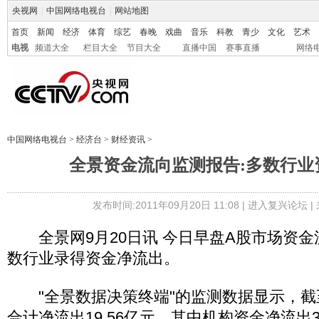
央视网
|
中国网络电视台
|
网站地图
首页
新闻
经济
体育
综艺
春晚
戏曲
音乐
科教
青少
文化
艺术
电视
频道大全
栏目大全
节目大全
直播中国
赛事直播
网络
中国网络电视台
>
经济台
>
财经资讯
>
全景资金流向监测报告:多数行业
发布时间:2011年09月20日 11:08 |
进入复兴论坛
|
全景网9月20日讯 今日早盘A股市场资金
数行业录得资金净流出。
"全景数据决策终端"的监测数据显示，截至1
合计净流出19.56亿元，其中机构资金净流出3