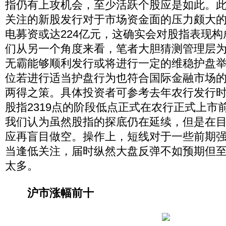
指仍有上攻机会，至少活跃个股应是如此。
关注的新股发行对于市场资金面的压力颇大
电募资或达224亿元，这确实会对股指表现
们从另一个角度来看，笔者大胆猜测管理层
无霸能够顺利发行或将进行一定的维稳护盘
位若进行适当护盘行为也符合国际金融市场
两得之策。具体投资者可参考去年农行发行
股指2319点的阶段低点正式在农行正式上市
我们认为虽然股指的探底仍在延续，但是在
应再盲目做空。操作上，短线对于一些前期
当逢低关注，届时纵然大盘反弹不如预期但
太多。
沪市涨幅前十