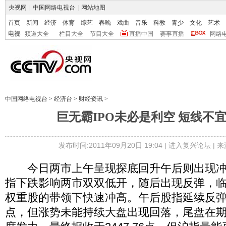
央视网
|
中国网络电视台
|
网站地图
首页
新闻
经济
体育
综艺
春晚
戏曲
音乐
科教
青少
文化
艺术
电视
频道大全
栏目大全
节目大全
直播中国
赛事直播
网络
中国网络电视台
>
经济台
>
财经资讯
>
巨无霸IPO未必是利空 短线不
发布时间:2011年09月20日 19:04 |
进入复兴论坛
| 
今日两市上午呈现探底回升午后则出现冲
指下跌影响两市双双低开，随后出现反弹，
权重股的带领下快速冲高。午后股指延续反弹，
点，但涨势未能持续大盘出现回落，尾盘在