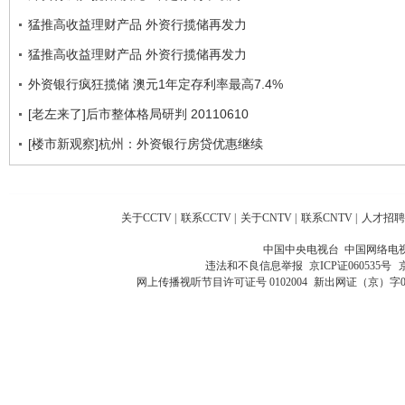
猛推高收益理财产品 外资行揽储再发力
猛推高收益理财产品 外资行揽储再发力
外资银行疯狂揽储 澳元1年定存利率最高7.4%
[老左来了]后市整体格局研判 20110610
[楼市新观察]杭州：外资银行房贷优惠继续
关于CCTV
|
联系CCTV
|
关于CNTV
|
联系CNTV
|
人才招聘
中国中央电视台 中国网络电
违法和不良信息举报
京ICP证060535号
网上传播视听节目许可证号 0102004
新出网证（京）字0