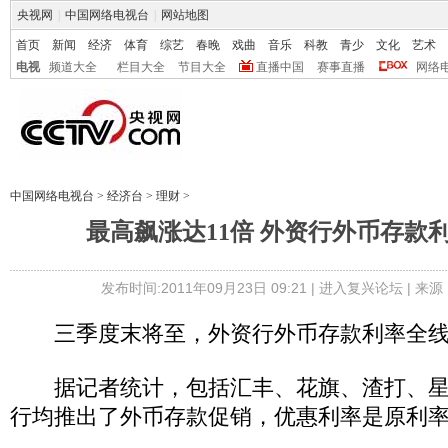
央视网
|
中国网络电视台
|
网站地图
首页
新闻
经济
体育
综艺
春晚
戏曲
音乐
科教
青少
文化
艺术
电视
频道大全
栏目大全
节目大全
直播中国
赛事直播
网络
中国网络电视台
>
经济台
>
理财
>
最高飙涨达11倍 外资行外币存款
发布时间:2011年09月23日 09:21 |
进入复兴论坛
| 来
三季度末将至，外资行外币存款利率全线
据记者统计，包括汇丰、花旗、渣打、星
行均推出了外币存款促销，优惠利率是原利率的1.