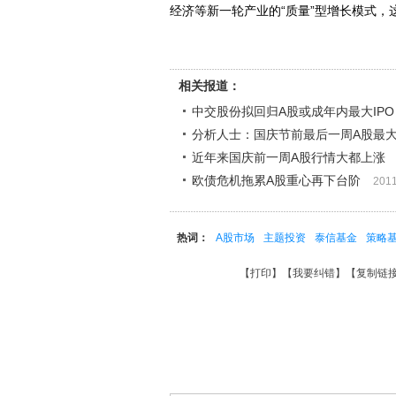
经济等新一轮产业的“质量”型增长模式，
相关报道：
中交股份拟回归A股或成年内最大IPO
分析人士：国庆节前最后一周A股最
近年来国庆前一周A股行情大都上涨
欧债危机拖累A股重心再下台阶
2011
热词：
A股市场
主题投资
泰信基金
策略
【
打印
】【
我要纠错
】【
复制链