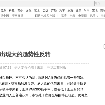
音乐
科教
青少
文化
艺术
公益
产经
汽车
旅游
健康
时尚
三农
商
直播中国
赛事直播
网络电视客户端
|
高清
电影
电视剧
纪录片
动
难出现大的趋势性反转
07:53 |
进入复兴论坛
| 来源：中华工商时报
以释怀。不可否认的是，现阶段A股仍然面临着一些问题。
于底部区域容易触发反弹。从大盘的估值来看，已经处于历史
从换手率来看，近期沪深300换手率，显著低于近三月的均
是业内人士普遍认为，市场处于底部区域的特征明显。仍可坚