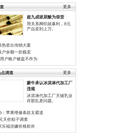
调查
更多
超九成玻尿酸为假货
用关系网织就暴利，8元
产品卖到上万。
素热牵出传销大案
账户余额一折贱卖
店用户账户被盗不作为
热点调查
更多
蒙牛承认冰淇淋代加工厂
违规
冰淇淋代加工厂天辅乳业
存脏乱差问题。
协：苹果维修条款太霸道
0元天价粽子调查
家乐福涉嫌价格欺诈