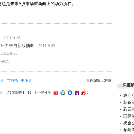
这也是未来A股市场重新向上的动力所在。
2011-9-26
大压力来自新股抽血
2011-9-25
2011-9-25
-9-25
基金
市股指
中小盘
责任编辑：刘慧
深度
接
】【
转发邮件
】【
】
【一键分享
】
农产
装备
彩票
国际
奶企
参与