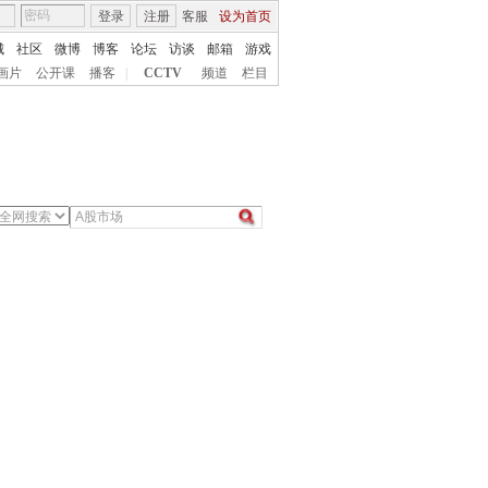
登录
注册
客服
设为首页
城
社区
微博
博客
论坛
访谈
邮箱
游戏
画片
公开课
播客
|
CCTV
频道
栏目