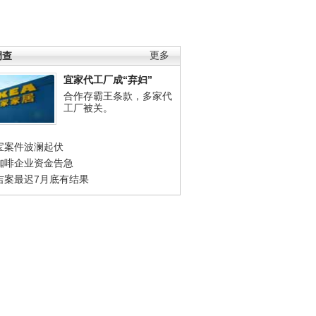
调查
更多
宜家代工厂成“弃妇”
合作存霸王条款，多家代
工厂被关。
宝案件波澜起伏
咖啡企业资金告急
吉案最迟7月底有结果