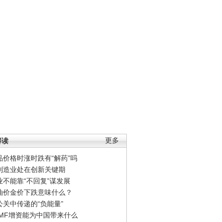
解读
更多
品价格时涨时跌有“解药”吗
制造业处在创新关键期
业不能靠“不回复”谋发展
油价金价下跌意味什么？
公关中传递的“负能量”
IMF增资能为中国带来什么