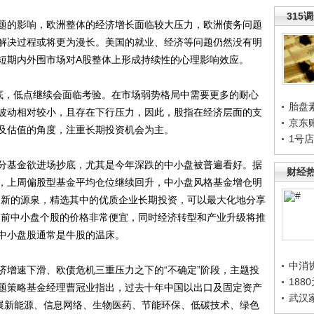
315
的影响，欧洲整体的经济增长面临较大压力，欧洲债务问题
解决过程或将更为漫长。美国的就业、经济等问题仍然没有明
短期内外围市场对A股整体上形成持续性的心理影响效应。
，低点继续会面临考验。在市场弱势格局中需要更多的耐心
胎盘
波动相对较小，且存在下行压力，因此，股指在经济层面的支
京东
及估值的角度，注重长期投资机会为主。
1号
基金欲进场抄底，尤其是今年深跌的中小盘被普遍看好。据
财经
，上周偏股型基金平均仓位继续回升，中小盘风格基金增仓明
创新的源泉，精选其中的优质企业长期投资，可以最大化地分享
目前中小盘个股的价格非常便宜，同时经济转型和产业升级将推
中小盘股通常是牛股的温床。
中消
增速下滑、欧债危机三重压力之下的“不确定”阶段，主题投
188
题策略基金经理曹冠业指出，过去十年中国以出口及固定资产
武汉
发展新能源、信息网络、生物医药、节能环保、低碳技术、绿色