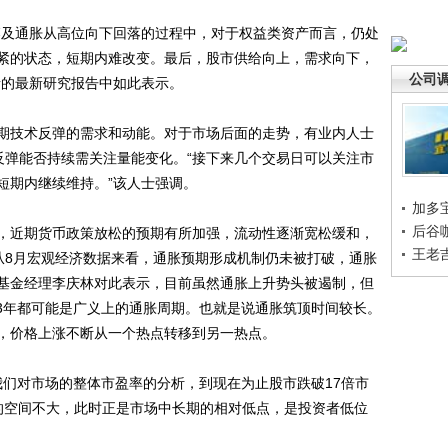
及通胀从高位向下回落的过程中，对于权益类资产而言，仍处
紧的状态，短期内难改变。最后，股市供给向上，需求向下，
公司
者的最新研究报告中如此表示。
技术反弹的需求和动能。对于市场后面的走势，有业内人士
反弹能否持续需关注量能变化。“接下来几个交易日可以关注市
短期内继续维持。”该人士强调。
加多
后谷
近期货币政策放松的预期有所加强，流动性逐渐宽松缓和，
王老
从8月宏观经济数据来看，通胀预期形成机制仍未被打破，通胀
基金经理李庆林对此表示，目前虽然通胀上升势头被遏制，但
-3年都可能是广义上的通胀周期。也就是说通胀筑顶时间较长。
，价格上涨不断从一个热点转移到另一热点。
们对市场的整体市盈率的分析，到现在为止股市跌破17倍市
的空间不大，此时正是市场中长期的相对低点，是投资者低位