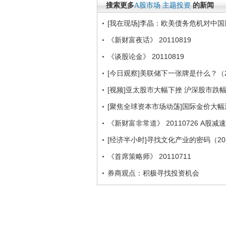
搜索更多
A股市场
主题投资
的新闻
[我在现场]李晶：欧美债务危机对中
《新财富夜话》 20110819
《谈股论金》 20110819
[今日观察]美联储下一张牌是什么？（20
[视频]亚太股市大幅下挫 沪深股市跌幅
[聚焦全球资本市场动荡]国际金价大幅
《新财富非常道》 20110726 A股减
[经济半小时]寻找文化产业的密码（201
《首席策略师》 20110711
券商观点：积极寻找投资机会