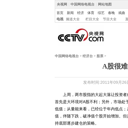
央视网
|
中国网络电视台
|
网站地图
首页
新闻
经济
体育
综艺
春晚
戏曲
电视
频道大全
栏目大全
节目大全
中国网络电视台
>
经济台
>
股票
>
A股很
发布时间:2011年09月26日 
上周，两市股指的大起大落让投资者难
首先是大环境对A股不利；另外，市场处
低值；从量能来看，已经位于年内低点；
值，伴随下跌，破净值个股开始增加。但
持底部逐步建仓的策略。