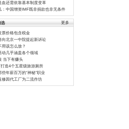
造血还需依靠基本制度变革
凡：中国增资IMF既非捐款也非无条件
精选
更多
发票价格包含税金
将向北京一中院提起新诉讼
不用该怎么放？
活动几乎涵盖各个领域
银 当下有赚头
0万打造4个五星级旅游厕所
那些年薪百万的“神秘”职业
返修因代工厂为二流作坊