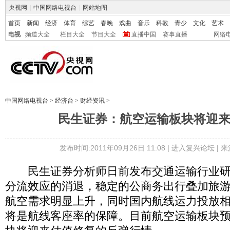
央视网
|
中国网络电视台
|
网站地图
首页
新闻
经济
体育
综艺
春晚
戏曲
音乐
科教
青少
文化
艺术
电视
频道大全
栏目大全
节目大全
直播中国
赛事直播
网络
中国网络电视台
>
经济台
>
财经资讯
>
民生证券：航空运输板块将迎
发布时间:2011年09月26日 11:08 |
进入复兴论坛
| 
民生证券分析师日前发布交通运输行业研
分流效应的消退，稳定的公商务出行叠加旅
航空需求明显上升，同时国内航线运力投放
将是航线客座率的保障。目前航空运输板块