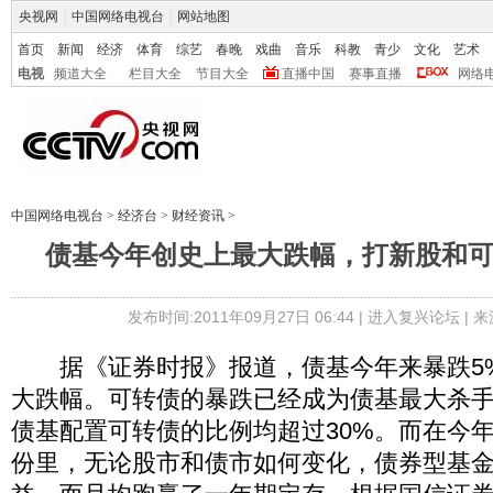
央视网
|
中国网络电视台
|
网站地图
首页
新闻
经济
体育
综艺
春晚
戏曲
音乐
科教
青少
文化
艺术
电视
频道大全
栏目大全
节目大全
直播中国
赛事直播
网络
中国网络电视台
>
经济台
>
财经资讯
>
债基今年创史上最大跌幅，打新股和
发布时间:2011年09月27日 06:44 |
进入复兴论坛
| 
据《证券时报》报道，债基今年来暴跌5
大跌幅。可转债的暴跌已经成为债基最大杀
债基配置可转债的比例均超过30%。而在今
份里，无论股市和债市如何变化，债券型基