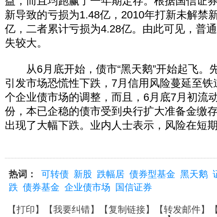
益，而且均跑赢了一年期定存。根据国信证券的
新导致的亏损为1.48亿，2010年打新未解禁
亿，二者累计亏损为4.28亿。由此可见，普
失较大。
从6月底开始，债市“黑天鹅”开始起飞。先
引发市场恐慌性下跌，7月信用风险蔓延至铁
个企业债市场的调整，而且，6月底7月初流
份，本已企稳的债市受到央行扩大准备金缴
出现了大幅下跌。业内人士表示，风险在短
热词：
可转债
新股
跌幅居
债券型基金
黑天鹅
跌
债券基金
企业债市场
国信证券
【
打印
】【
我要纠错
】【
复制链接
】【
转发邮件
】