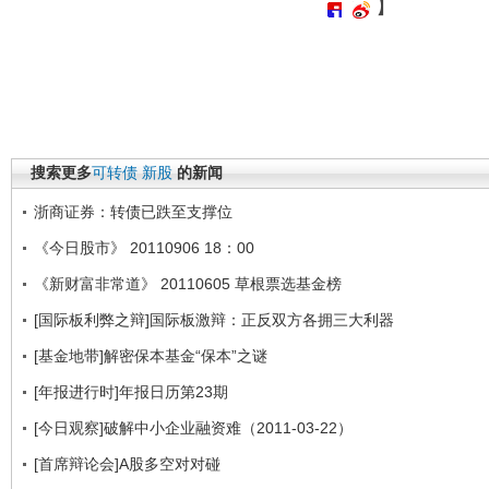
】
搜索更多
可转债
新股
的新闻
浙商证券：转债已跌至支撑位
《今日股市》 20110906 18：00
《新财富非常道》 20110605 草根票选基金榜
[国际板利弊之辩]国际板激辩：正反双方各拥三大利器
[基金地带]解密保本基金“保本”之谜
[年报进行时]年报日历第23期
[今日观察]破解中小企业融资难（2011-03-22）
[首席辩论会]A股多空对对碰