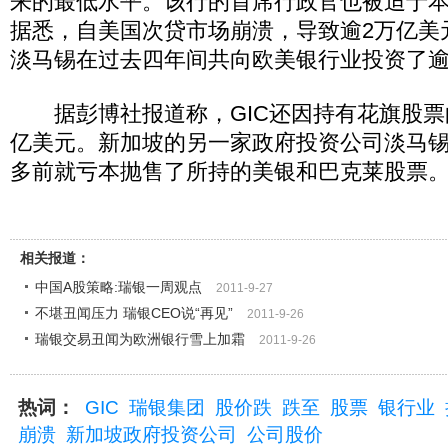
来的最低水平。该行的首席行政官也被迫于本
据悉，自美国次贷市场崩溃，导致逾2万亿美元
淡马锡在过去四年间共向欧美银行业投资了逾
据彭博社报道称，GIC还因持有花旗股票
亿美元。新加坡的另一家政府投资公司淡马
多前就亏本抛售了所持的美银和巴克莱股票
相关报道：
中国A股策略:瑞银一周观点
2011-9-27
不堪丑闻压力 瑞银CEO说“再见”
2011-9-26
瑞银交易丑闻为欧洲银行雪上加霜
2011-9-26
热词：
GIC
瑞银集团
股价跌
跌至
股票
银行业
崩溃
新加坡政府投资公司
公司股价