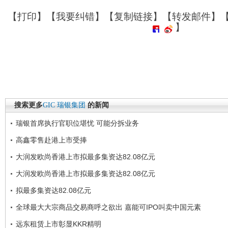
【
打印
】【
我要纠错
】【
复制链接
】【
转发邮件
】
】
搜索更多
GIC
瑞银集团
的新闻
瑞银首席执行官职位堪忧 可能分拆业务
高鑫零售赴港上市受捧
大润发欧尚香港上市拟最多集资达82.08亿元
大润发欧尚香港上市拟最多集资达82.08亿元
拟最多集资达82.08亿元
全球最大大宗商品交易商呼之欲出 嘉能可IPO叫卖中国元素
远东租赁上市彰显KKR精明