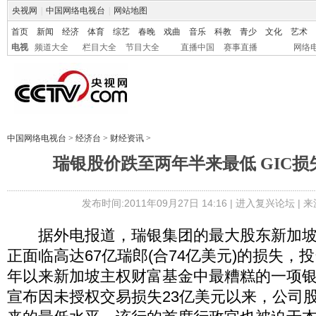
央视网
|
中国网络电视台
|
网站地图
首页
新闻
经济
体育
综艺
春晚
戏曲
音乐
科教
青少
文化
艺术
电视
频道大全
栏目大全
节目大全
直播中国
赛事直播
网络
中国网络电视台
>
经济台
>
财经资讯
>
瑞银股价跌至两年半来最低 GIC损
发布时间:2011年09月27日 14:16 |
进入复兴论坛
| 
据外电报道，瑞银集团的最大股东新加坡政府
正面临高达67亿瑞郎(合74亿美元)的损失，投
年以来新加坡主权财富基金中最糟糕的一项
宣布因未授权交易损失23亿美元以来，公司